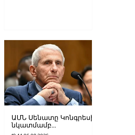
ԱՄՆ Սենատը Կոնգրեսի
նկատմամբ
անհարգալից