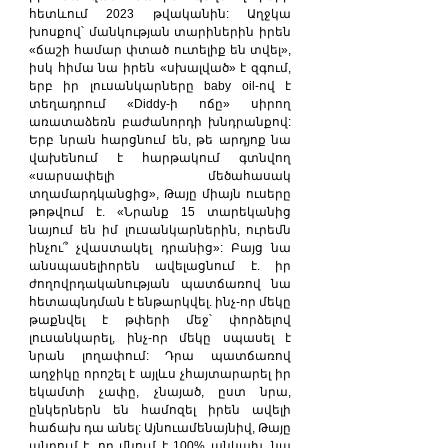
հետևում 2023 թվականին: Աղջկա 
խոսքով՝ մանկության տարիներին իրեն 
«ճաշի համար փտած ուտելիք են տվել», 
իսկ հիմա նա իրեն «սխալված» է զգում, 
երբ իր լուսանկարները baby oil-ով է 
տեղադրում «Diddy-ի ոճը» սիրող 
առատաձեռն բաժանորդի խնդրանքով: 
Երբ նրան հարցնում են, թե արդյոք նա 
վախենում է հարթակում գտնվող 
«սարսափելի մեծահասակ 
տղամարդկանցից», Թայը միայն ուսերը 
թոթվում է. «Նրանք 15 տարեկանից 
նայում են իմ լուսանկարներին, ուրեմն 
ինչու՞ չվաստակել դրանից»: Բայց նա 
անսպասելիորեն ավելացնում է. իր 
ժողովրդականության պատճառով նա 
հետապնդման է ենթարկվել. ինչ-որ մեկը 
թաքնվել է թփերի մեջ՝ փորձելով 
լուսանկարել, ինչ-որ մեկը սպասել է 
նրան լողափում: Դրա պատճառով 
աղջիկը որոշել է այլևս չհայտարարել իր 
եկամտի չափը, չնայած, ըստ նրա, 
ընկերներն են համոզել իրեն ավելի 
հաճախ դա անել: Այնուամենայնիվ, Թայը 
պնդում է, որ մնում է 100% անկախ. նա 