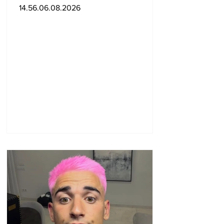
փոխնախարարն ու
14.56.06.08.2026
Քաղշինկոմիտեի
փոխնախագահն
ազատվել են
պաշտոններից