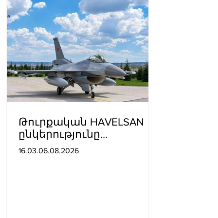
Թուրքական HAVELSAN
ընկերությունը
ռազմաoդային
16.03.06.08.2026
գործողությունների
կառավարման
համակարգ է փոխանցել
Ադրբեջանին