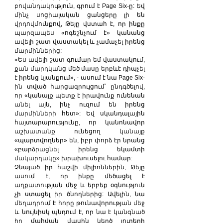
բովանդակություն, գրում է Page Six-ը: Եվ 
մինչ սոցիալական ցանցերը լի են 
վրդովմունքով, Թեյը վստահ է, որ ինքը 
պարզապես «ոգեշնչում է» կանանց 
ավելի շատ վաստակել և չամաչել իրենց 
մարմիններից:
«Ես ավելի շատ գումար եմ վաստակում, 
քան մարդկանց մեծ մասը երբևէ դիպչել 
է իրենց կյանքում», - ասում է նա Page Six-
ին տված հարցազրույցում՝ ընդգծելով, 
որ «կանայք պետք է իրավունք ունենան 
անել այն, ինչ ուզում են իրենց 
մարմինների հետ»: Եվ սկանդալային 
հայտարարությունը, որ կանոնավոր 
աշխատանք ունեցող կանայք 
«պարտվողներ» են, իբր փորձ էր նրանց 
«բարձրացնել իրենց եկամտի 
մակարդակը» խրախուսելու համար:
Չնայած իր հաշվի միլիոններին, Թեյը 
ասում է, որ ինքը մեծացել է 
աղքատության մեջ և երբեք օգնություն 
չի ստացել իր ծնողներից: Ավելին, նա 
մեղադրում է հորը թունավորության մեջ 
և նույնիսկ պնդում է, որ նա է կանգնած 
իր մահվան մասին կեղծ լուրերի 