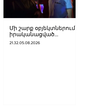
Մի շարք օբյեկտներում
իրականացված
հսկողության
21.32.05.08.2026
արդյունքում
հայտնաբերվել են
վարչական
իրավախախտման
դեպքեր․ կազմվել է 11
արձանագրություն