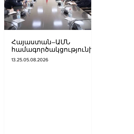
Հայաստան–ԱՄՆ
համագործակցությունից
մինչև ԹՐԻՓՓ․
13.25.05.08.2026
Միրզոյանն ընդունել է
ԱՄՆ հատուկ
բանագնացի ավագ
խորհրդականին