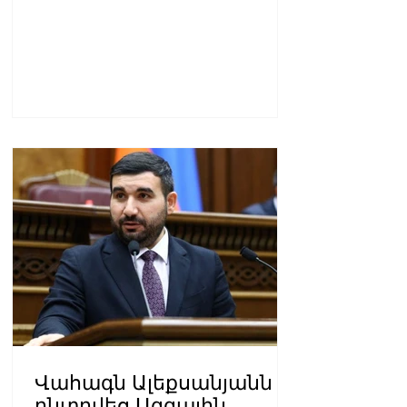
Վահագն Ալեքսանյանն
ընտրվեց Ազգային