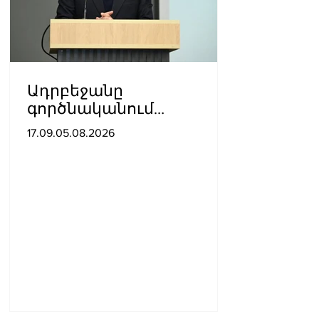
Ադրբեջանը
գործնականում
ապացուցել է իր
17.09.05.08.2026
հավատարմությունը
Հայաստանի հետ
խաղաղ գործընթացին․
Հիքմեթ Հաջիև