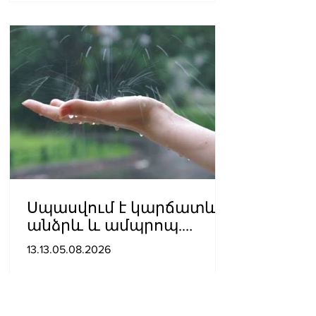
Սպասվում է կարճատև
անձրև և ամպրոպ.
ջերմաստիճանն էապես
13.13.05.08.2026
չի փոխվի