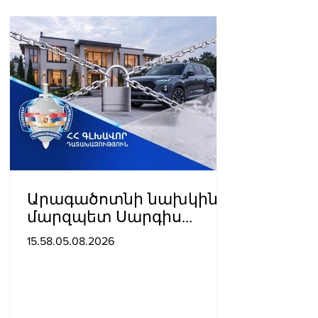
Արագածոտնի նախկին
մարզպետ Սարգիս
Սահակյանից հօգուտ
15.58.05.08.2026
պետության
կբռնագանձվի շուրջ 184
միլիոն դրամ և անշարժ
գույք.