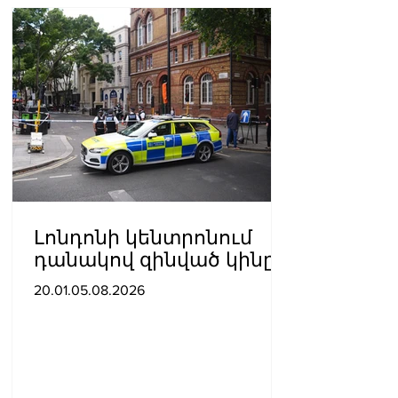
Լոնդոնի կենտրոնում
դանակով զինված կինը
հարձակվել է չորս
20.01.05.08.2026
տղամարդու վրա