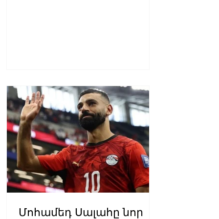
Դատախազության՝
ապoրինի գույքի
բռնագանձման հայցը
բավարարվել է
Մոհամեդ Սալահը նոր