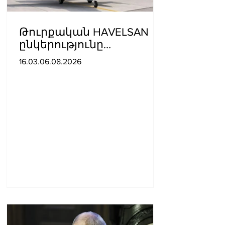
Թուրքական HAVELSAN
ընկերությունը
ռազմաoդային
16.03.06.08.2026
գործողությունների
կառավարման
համակարգ է փոխանցել
Ադրբեջանին