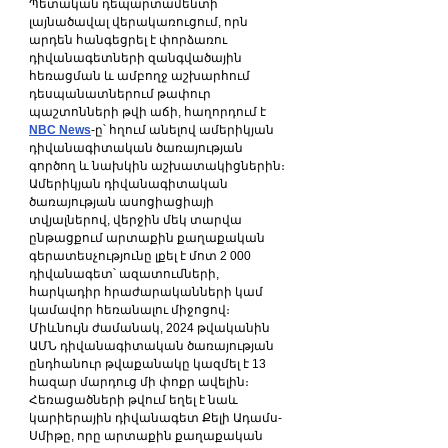
Պետական դեպարտամենտի 
լայնածավալ վերակառուցում, որն 
արդեն հանգեցրել է փորձառու 
դիվանագետների զանգվածային 
հեռացման և ամբողջ աշխարհում 
դեսպանատներում թափուր 
պաշտոնների թվի աճի, հաղորդում է 
NBC News
-ը՝ հղում անելով ամերիկյան 
դիվանագիտական ծառայության 
գործող և նախկին աշխատակիցներին։
Ամերիկյան դիվանագիտական 
ծառայության ասոցիացիայի 
տվյալներով, վերջին մեկ տարվա 
ընթացքում արտաքին քաղաքական 
գերատեսչությունը լքել է մոտ 2 000 
դիվանագետ՝ ազատումների, 
հարկադիր հրաժարականների կամ 
կամավոր հեռանալու միջոցով։
Միևնույն ժամանակ, 2024 թվականին 
ԱՄՆ դիվանագիտական ծառայության 
ընդհանուր թվաքանակը կազմել է 13 
հազար մարդուց մի փոքր ավելին։ 
Հեռացածների թվում եղել է նաև 
կարիերային դիվանագետ Քելի Ադամս-
Սմիթը, որը արտաքին քաղաքական 