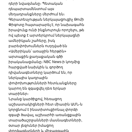
դերի նվազմանը։ Պետական 
դեպարտամենտում այս 
մեղադրանքները մերժում են։
Գերատեսչության ներկայացուցիչ Թոմի 
Փիգոտը հայտարարել է, որ նախագահն 
իրավունք ունի ինքնուրույն որոշելու, թե 
ով պետք է արտերկրում ներկայացնի 
ամերիկյան շահերը, իսկ 
բարեփոխումներն ուղղված են 
«Ամերիկան՝ առաջին հերթին» 
արտաքին քաղաքական գծի 
իրականացմանը։ NBC News-ի կողմից 
հարցված նախկին և գործող 
դիվանագետները կարծում են, որ 
ներկայիս կադրային 
փոփոխությունների հետևանքները 
կարող են զգացվել դեռ երկար 
տարիներ։
Նրանց կարծիքով, հեռացող 
աշխատակիցների հետ միասին ԱՄՆ-ն 
կորցնում է ինստիտուցիոնալ փորձի 
զգալի ծավալ, աշխարհի առանցքային 
տարածաշրջանների մասնագետների, 
օտար լեզուներ իմացող 
փորձագետների և միջազգային 