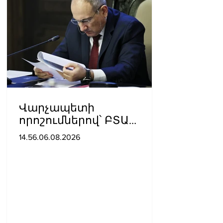
Վարչապետի
որոշումներով՝ ԲՏԱ
փոխնախարարն ու
14.56.06.08.2026
Քաղշինկոմիտեի
փոխնախագահն
ազատվել են
պաշտոններից