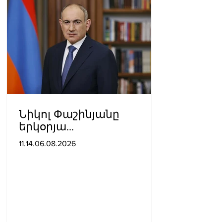
Նիկոլ Փաշինյանը
երկօրյա
աշխատանքային այցով
11.14.06.08.2026
մեկնել է Ղրղզստանի
Հանրապետություն