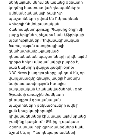
ներկայումս մնում են առանց Սենատի 
կողմից հաստատված դեսպանների։ 
Ամենանշանակալի թափուր 
պաշտոնների թվում են Ուկրաինան, 
Կոնգոյի Դեմոկրատական 
Հանրապետությունը, Պարսից ծոցի մի 
շարք երկրներ, ինչպես նաև Աֆրիկայի 
պետություններ։ Դիվանագիտական 
ծառայության ասոցիացիայի 
գնահատմամբ, չլրացված 
դեսպանական պաշտոնների թիվն այժմ 
գրեթե երկու անգամ ավելի բարձր է, 
քան նախորդ վարչակազմի օրոք։
NBC News-ի աղբյուրները պնդում են, որ 
վարչակազմը գնալով ավելի հաճախ 
նախապատվություն է տալիս 
քաղաքական նշանակվածներին։ Եթե 
Թրամփի առաջին ժամկետի 
ընթացքում դեսպանական 
պաշտոնների թեկնածուների ավելի 
քան կեսը կարիերային 
դիվանագետներ էին, ապա այժմ նրանց 
բաժինը կազմում է 8%-ից էլ պակաս։
Հեռուստաալիքի զրուցակիցները նաև 
նշում են, որ Պետդեպարտամենտի 