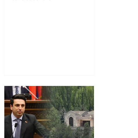
հարցերով ԱՄՆ հատուկ
բանագնացի ավագ
խորհրդական Արյե
Լայթսթոունին և
Կոնստանտին Սոկոլովին