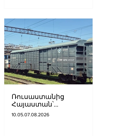
Ռուսաստանից
Հայաստան՝
Ադրբեջանով
10.05.07.08.2026
տարածքով, կուղարկվի
ցորեն և քարածուխ