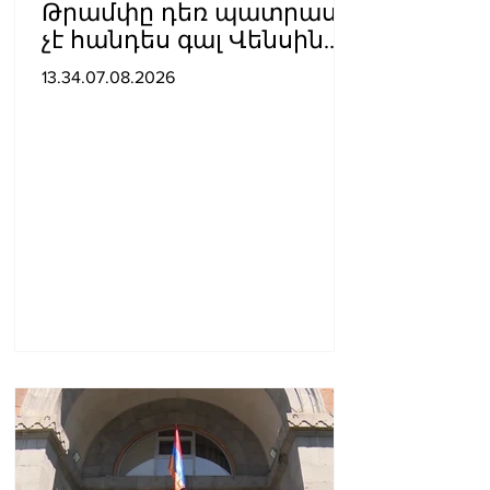
Թրամփը դեռ պատրաստ
չէ հանդես գալ Վենսին
ԱՄՆ նախագահի
13.34.07.08.2026
թեկնածու առաջադրելու
օգտին