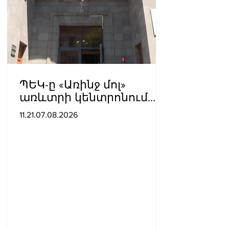
ՊԵԿ-ը «Առինջ մոլ»
առևտրի կենտրոնում
բացահայտել է 1,3 մլրդ
11.21.07.08.2026
դրամի թաքցված
հարկման օբյեկտ