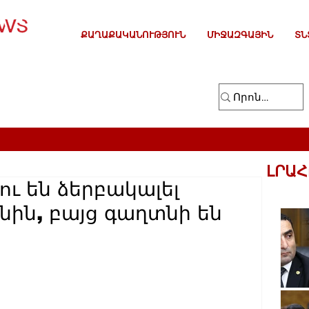
ՔԱՂԱՔԱԿԱՆՈՒԹՅՈՒՆ
ՄԻՋԱԶԳԱՅԻՆ
ՏՆ
ԼՐԱՀ
ու են ձերբակալել
նին, բայց գաղտնի են