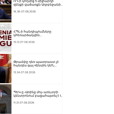
ՌԴ-ի կողմից 5 միլիարդի
զենքի վաճառքն Ադրբեջանին
Հայաստանի համար
սպառնալի՞ք էր, թե՞
16.36.07.08.2026
սպառնալիք չէր. Ալեքսանյան
ՀՊԼ-ի հանդիպումները
կհեռարձակվեն
հեռուստաընկերությունով.
պաշտոնական
15.12.07.08.2026
Թրամփը դեռ պատրաստ չէ
հանդես գալ Վենսին ԱՄՆ
նախագահի թեկնածու
առաջադրելու օգտին
13.34.07.08.2026
ՊԵԿ-ը «Առինջ մոլ» առևտրի
կենտրոնում բացահայտել է 1,3
մլրդ դրամի թաքցված
հարկման օբյեկտ
11.21.07.08.2026