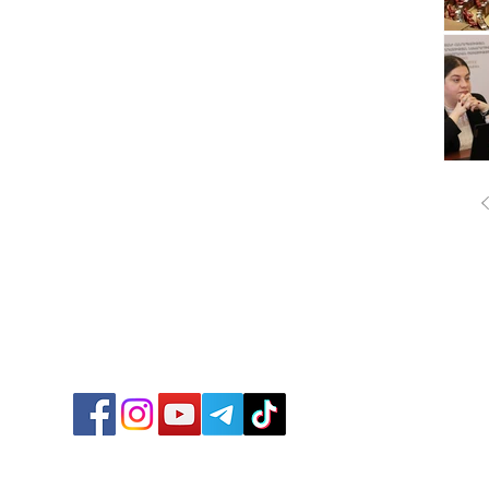
ՔԱՂԱ
ՄԻՋԱ
ՏՆՏԵ
ՍՊՈՐ