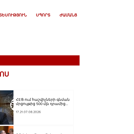
ՏԵՍՈՒԹՅՈՒՆ
ՍՊՈՐՏ
ԺԱՄԱՆՑ
ՈՍ
ՀԷՑ-ում հաշվիչների գնման
մրցույթից 500 մլն դրամից
ավելի խնայողություն է
արձանագրվել
17.21.07.08.2026