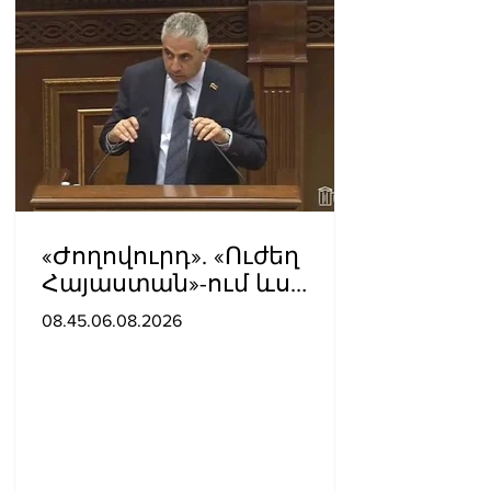
«Ժողովուրդ». «Ուժեղ
Հայաստան»-ում ևս
սպասում են Էդգար
08.45.06.08.2026
Ղազարյանի
«ներողությանը»