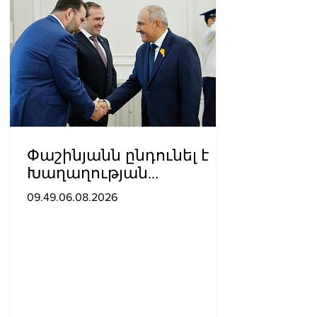
Փաշինյանն ընդունել է
Խաղաղության
առաքելությունների
09.49.06.08.2026
հարցերով ԱՄՆ հատուկ
բանագնացի ավագ
խորհրդական Արյե
Լայթսթոունին և
Կոնստանտին Սոկոլովին