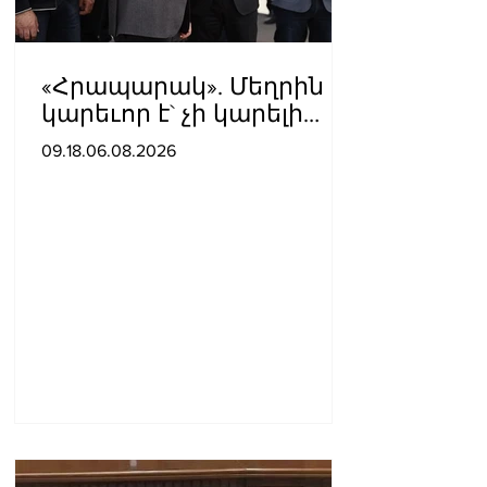
«Հրապարակ». Մեղրին
կարեւոր է` չի կարելի
«պռավալ տալ. Կենաց
09.18.06.08.2026
մահու կռիվ ենք տալու»