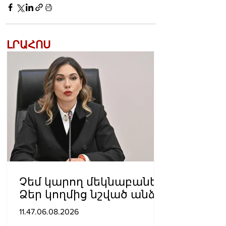
ԼՐԱՀՈՍ
Չեմ կարող մեկնաբանել
Ձեր կողմից նշված անձի
խոսքը, բայց մենք ասել
11.47.06.08.2026
ենք, որ ուզում ենք