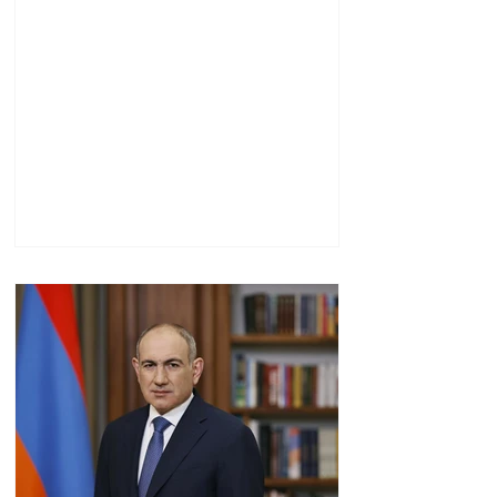
ունենալ նոր
Սահմանադրություն.
Գալյանը՝ Հաջիևի
հայտարարության
մասին