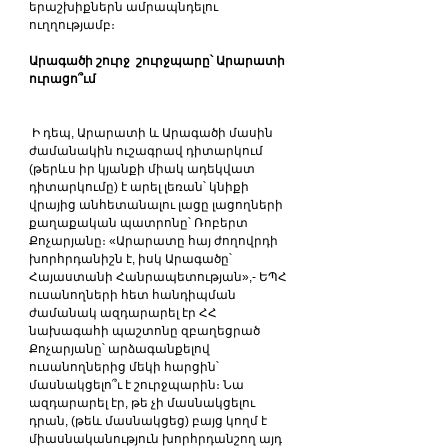
երաշխիքներն ամրապնդելու 
ուղղությամբ։    
Արագածի շուրջ  շուրջպարը՝ Արարատի 
ուրացո՞ւմ 
 Ի դեպ, Արարատի և Արագածի մասին 
ժամանակին ուշագրավ դիտարկում  
(թերևս իր կյանքի միակ ադեկվատ 
դիտարկումը) է արել լեռան՝ կնիքի 
վրայից անհետանալու լացը լացողների  
քաղաքական պատրոնը՝ Ռոբերտ 
Քոչարյանը։ «Արարատը հայ ժողովրդի 
խորհրդանիշն է, իսկ Արագածը՝ 
Հայաստանի Հանրապետության»,- ԵՊՀ 
ուսանողների հետ հանդիպման 
ժամանակ ազդարարել էր ՀՀ 
նախագահի պաշտոնը զբաղեցրած 
Քոչարյանը՝ արձագանքելով 
ուսանողներից մեկի հարցին՝ 
մասնակցելո՞ւ է շուրջպարին։ Նա 
ազդարարել էր, թե չի մասնակցելու 
դրան, (թեև մասնակցեց) բայց կողմ է 
միասնականություն խորհրդանշող այդ 