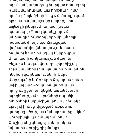
ոգուն աննախադեպ հարված է հասցրել 
Կառավարության այն որոշումը, ըստ 
որի՝ ս.թ.նոյեմբերի 1-ից ՀՀ մուտքի կամ 
ելքի սահմանանշանի (կնիքի) վրա 
այլևս չի լինելու Արարատ լեռան 
պատկերը։ Գրազ կգանք, որ ՀՀ 
անձնագիր ունեցողների մի ահռելի 
հատված միայն բարձրացված 
վայնասունից (ներողություն բառի 
համար) հետո իմացավ կնիքի վրա 
Արարատի առկայության մասին։ 
Ինչպես և սպասվում էր՝ վերոհիշյալ 
շրջանակները (բնականաբար նախկին 
ռեժիմի կարկառունների՝ Սերժ 
Սարգսյանի և Ռոբերտ Քոչարանի հետ 
աֆիլացված) ՀՀ կառավարության 
որոշումը շահարկեցին առանձնակի 
ոգեղենությամբ՝ սրտների ուզածի, 
խելքների կտրածի չափով և,  իհարկե… 
ելնելով իրենց  փչացածության ու 
կարդացածության մակարդակից։  Այն է՝ 
Թուրքիայի պարտադրանքով է 
Փաշինյանը գնացել  «հերթական, 
նվաստացուցիչ զիջմանը» և 