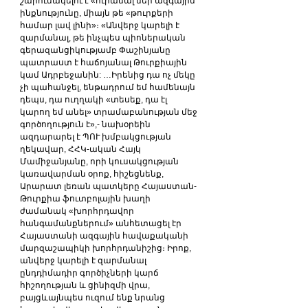
շարունակելու է «ուրանալ մեր ազգային 
ինքնությունը, միայն թե «թուրքերի 
համար լավ լինի»։ «Անվերջ կարելի է 
զարմանալ, թե ինչպես պիոներական 
գերազանցիկությամբ Փաշինյանը 
պատրաստ է հաճոյանալ Թուրքիային 
կամ Ադրբեջանին: …Իրենից դա ոչ մեկը 
չի պահանջել, ենթադրում եմ համենայն 
դեպս, դա ուղղակի «տեսեք, դա էլ 
կարող եմ անել» տրամաբանության մեջ 
գործողություն է»,- նախօրեին 
ազդարարել է ՊՈՒ խմբակցության 
ղեկավար, ՀՀԿ-ական Հայկ 
Մամիջանյանը, որի կուսակցության 
կառավարման օրոք, հիշեցնենք, 
Արարատ լեռան պատկերը Հայաստան-
Թուրքիա ֆուտբոլային խաղի 
ժամանակ «խորհրդավոր 
հանգամանքներում» անհետացել էր 
Հայաստանի ազգային հավաքականի 
մարզաշապիկի խորհրդանիշից։ Իրոք, 
անվերջ կարելի է զարմանալ 
ընդդիմադիր գործիչների կարճ 
հիշողության և ցինիզմի վրա, 
բայցևայնպես ուզում ենք նրանց 