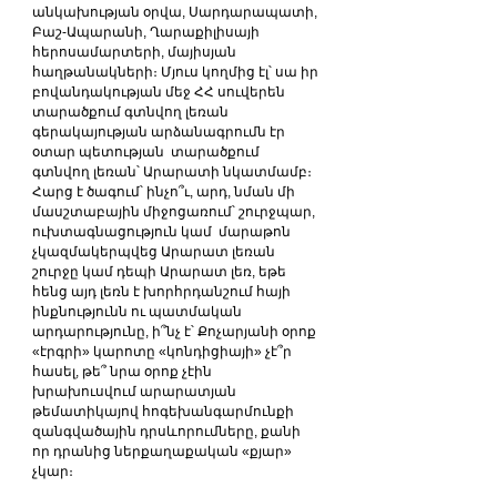
անկախության օրվա, Սարդարապատի, 
Բաշ-Ապարանի, Ղարաքիլիսայի 
հերոսամարտերի, մայիսյան 
հաղթանակների։ Մյուս կողմից էլ՝ սա իր 
բովանդակության մեջ ՀՀ սուվերեն 
տարածքում գտնվող լեռան 
գերակայության արձանագրումն էր 
օտար պետության  տարածքում 
գտնվող լեռան՝ Արարատի նկատմամբ։ 
Հարց է ծագում՝ ինչո՞ւ, արդ, նման մի 
մասշտաբային միջոցառում՝ շուրջպար, 
ուխտագնացություն կամ  մարաթոն 
չկազմակերպվեց Արարատ լեռան 
շուրջը կամ դեպի Արարատ լեռ, եթե 
հենց այդ լեռն է խորհրդանշում հայի 
ինքնությունն ու պատմական 
արդարությունը, ի՞նչ է՝ Քոչարյանի օրոք  
«էրգրի» կարոտը «կոնդիցիայի» չէ՞ր 
հասել, թե՞ նրա օրոք չէին  
խրախուսվում արարատյան 
թեմատիկայով հոգեխանգարմունքի 
զանգվածային դրսևորումները, քանի 
որ դրանից ներքաղաքական «քյար» 
չկար։   