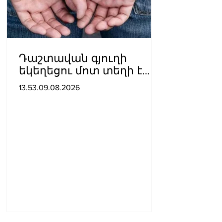
Դաշտավան գյուղի
եկեղեցու մոտ տեղի է
ունեցել ծեծկռտուք՝
13.53.09.08.2026
քարերով, մահшկներով.
ՆԳՆ պարզաբանումը