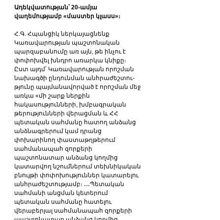
Ադեկվատության՝ 20-ամյա 
վաղեմությամբ «մաստեր կլասս»։
Հ.Գ. Հպանցիկ ներկայացնենք 
Կառավարության պաշտոնական 
պարզաբանումը առ այն, թե ինչու է 
փոփոխվել խնդրո առարկա կնիքը։ 
Ըստ այդմ՝ Կառա­վա­րու­­թյան որոշման 
նա­խագծի ընդունման անհրաժեշտու­
թյունը պայ­մա­նավորված է որոշման մեջ 
առկա «մի շարք ներքին 
հակասությունների, խմբագրական 
թերությունների վերացման և ՀՀ 
պետական սահմանը հատող անձանց 
անձնագրերում կամ դրանց 
փոխարինող փաստաթղթերում 
սահմանապահ զորքերի 
պաշտոնատար անձանց կողմից 
կատարվող նշումներում տեխնիկական 
բնույթի փոփոխություններ կատարելու 
անհրաժեշտությամբ։ ․․․Պետական 
սահմանի անցման կետերում 
պետական սահմանը հատելու 
վերաբերյալ սահմանապահ զորքերի 
պաշտոնատար անձանց կողմից 