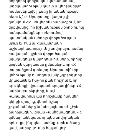
հորդորել վերջապես վերադառնալ 
ադեկվատության դաշտ և վերջիվերջո 
համակերպվել դառը իրականության 
հետ։ Այն է՝ Արարատը վաղուց չի 
գտնվում ՀՀ սուվերեն տարածքում, թե 
երբվանից, որ իշխանության օրոք ու ինչ 
հանգամանքների բերումով՝ 
պատմական ահռելի վերլուծության 
նյութ է։  Իսկ այ Հայաստանի 
աշխարհագրությունը սովորելու համար 
բավական կլինեն վերլուծական 
նվազագույն կարողությունները, որոնք 
կօգնեն վերջապես ըմբռնելու, որ ՀՀ 
տարածքում գտնվող, Արարատին իր 
վեհությամբ ու սեգությամբ չզիջող լեռը 
Արագածն է։ Ինչ-որ բան հուշում է, որ 
եթե կնիքի վրա պատկերված լիներ ՀՀ 
ամենաբարձր լեռը, և այն 
Կառավարության որոշմամբ հանվեր 
կնիքի վրայից, վերոհիշյալ 
շրջանակները նման վայնասուն չէին 
բարձրացնի, լեռան «անհետացումն» էլ 
կմնար աննկատ, որպես սովորական 
երևույթ,  ինչպես, ասենք, արևածագը 
կամ, ասենք, լուսնի հայտնվելը 