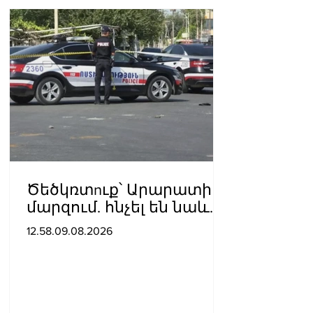
Ծեծկռտnւք՝ Արարատի
մարզում. հնչել են նաև
կրակnցներ, կան 10-ից
12.58.09.08.2026
ավելի վիրավnրներ