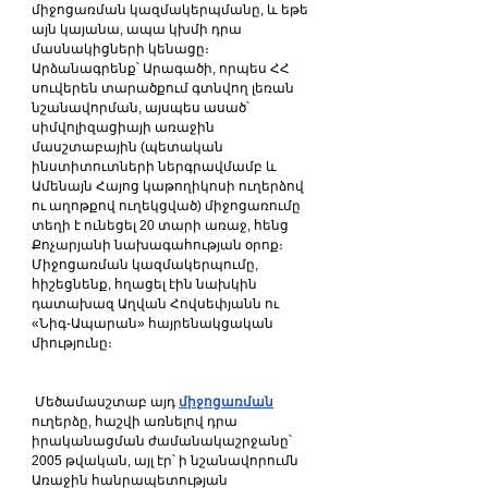
միջոցառման կազմակերպմանը, և եթե 
այն կայանա, ապա կխմի դրա 
մասնակիցների կենացը։ 
Արձանագրենք՝ Արագածի, որպես ՀՀ 
սուվերեն տարածքում գտնվող լեռան 
նշանավորման, այսպես ասած՝ 
սիմվոլիզացիայի առաջին 
մասշտաբային (պետական 
ինստիտուտների ներգրավմամբ և 
Ամենայն Հայոց կաթողիկոսի ուղերձով 
ու աղոթքով ուղեկցված) միջոցառումը 
տեղի է ունեցել 20 տարի առաջ, հենց 
Քոչարյանի նախագահության օրոք։ 
Միջոցառման կազմակերպումը, 
հիշեցնենք, հղացել էին նախկին 
դատախազ Աղվան Հովսեփյանն ու 
«Նիգ-Ապարան» հայրենակցական 
միությունը։ 
 Մեծամասշտաբ այդ 
միջոցառման
ուղերձը, հաշվի առնելով դրա 
իրականացման ժամանակաշրջանը՝ 
2005 թվական, այլ էր՝ ի նշանավորումն 
Առաջին հանրապետության 