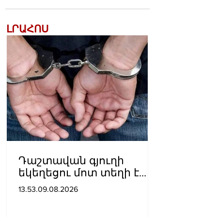
ԼՐԱՀՈՍ
Դաշտավան գյուղի
եկեղեցու մոտ տեղի է
ունեցել ծեծկռտուք՝
13.53.09.08.2026
քարերով, մահшկներով.
ՆԳՆ պարզաբանումը