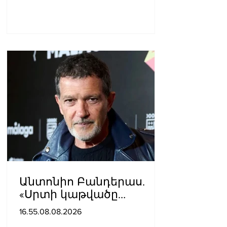
Անտոնիո Բանդերաս.
«Սրտի կաթվածը
լավագույն բանն էր, որ
16.55.08.08.2026
երբևէ պատահել է ինձ