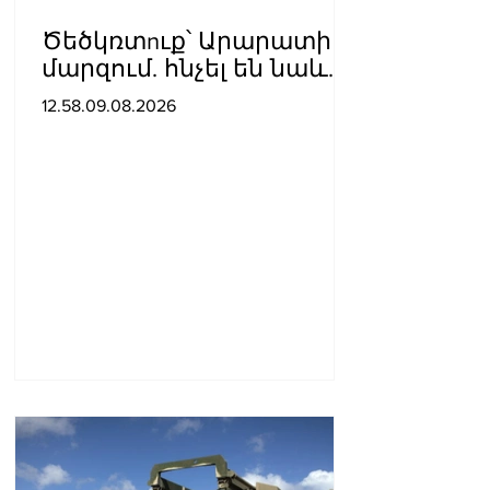
Ծեծկռտnւք՝ Արարատի
մարզում. հնչել են նաև
կրակnցներ, կան 10-ից
12.58.09.08.2026
ավելի վիրավnրներ