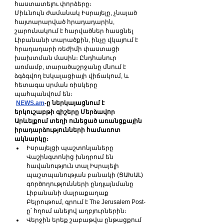
հաստատելու փորձերը։
Միևնույն ժամանակ Իսրայելը, չնայած 
հայտարարված հրադադարին, 
շարունակում է հարվածներ հասցնել 
Լիբանանի տարածքին, ինչը վկայում է 
հրադադարի ռեժիմի փաստացի 
խախտման մասին։ Ընդհանուր 
առմամբ, տարածաշրջանը մնում է 
ձգձգվող էսկալացիայի վիճակում, և 
հետագա սրման ռիսկերը 
պահպանվում են։
NEWS.am
-ը ներկայացնում է 
երկուշաբթի գիշերը Մերձավոր 
Արևելքում տեղի ունեցած առանցքային 
իրադարձությունների համառոտ 
ակնարկը։
Իսրայելցի պաշտոնյաները 
Վաշինգտոնից խնդրում են 
հավանություն տալ Իսրայելի 
պաշտպանության բանակի (ՑԱԽԱԼ) 
գործողությունների ընդլայնմանը 
Լիբանանի մայրաքաղաք 
Բեյրութում, գրում է The Jerusalem Post-
ը՝ հղում անելով աղբյուրներին։
Վերջին երեք շաբաթվա ընթացքում 