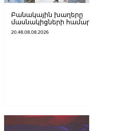
Բանակային խաղերը
մասնակիցների համար
ստեղծում են
20.48.08.08.2026
ինքնադրսևորման նոր
հարթակներ և
հնարավորություններ.
Փաշինյանը ներկա է
գտնվել խաղերի
փակման հանդիսավոր
արարողությանը