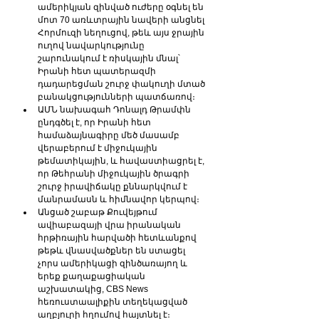
ամերիկյան զինված ուժերը օգնել են 
մոտ 70 առևտրային նավերի անցնել 
Հորմուզի նեղուցով, թեև այս ջրային 
ուղով նավարկությունը 
շարունակում է ռիսկային մնալ՝ 
Իրանի հետ պատերազմի 
դադարեցման շուրջ փակուղի մտած 
բանակցությունների պատճառով։
ԱՄՆ նախագահ Դոնալդ Թրամփն 
ընդգծել է, որ Իրանի հետ 
համաձայնագիրը մեծ մասամբ 
վերաբերում է միջուկային 
թեմատիկային, և հավաստիացրել է, 
որ Թեհրանի միջուկային ծրագրի 
շուրջ իրավիճակը քննարկվում է 
մանրամասն և հիմնավոր կերպով։
Անցած շաբաթ Քուվեյթում 
ավիաբազայի վրա իրանական 
հրթիռային հարվածի հետևանքով 
թեթև վնասվածքներ են ստացել 
չորս ամերիկացի զինծառայող և 
երեք քաղաքացիական 
աշխատակից, CBS News 
հեռուստաալիքին տեղեկացված 
աղբյուրի հղումով հայտնել է։