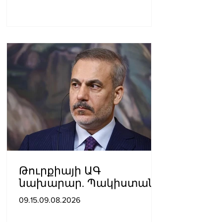
Թուրքիայի ԱԳ
նախարար. Պակիստանի
և Սաուդյան Արաբիայի
09.15.09.08.2026
հետ պաշտպանական
պակտը նման է ՆԱՏՕ 5-