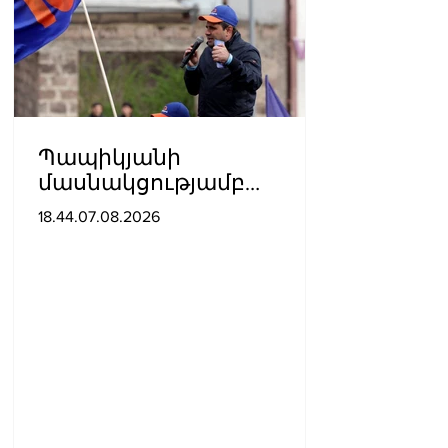
Պապիկյանի
մասնակցությամբ
քարոզարշավը
18.44.07.08.2026
խոչընդոտելու դեպքի
նախաքննությունն
ավարտվել է. ինչ է
պարզվել