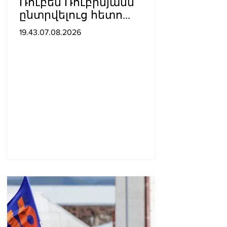
Ռուբեն Ռուբինյանն
ընտրվելուց հետո
դարձել է աշխարհի
19.43.07.08.2026
խորհրդարանների
ամենաերիտասարդ
նախագահը