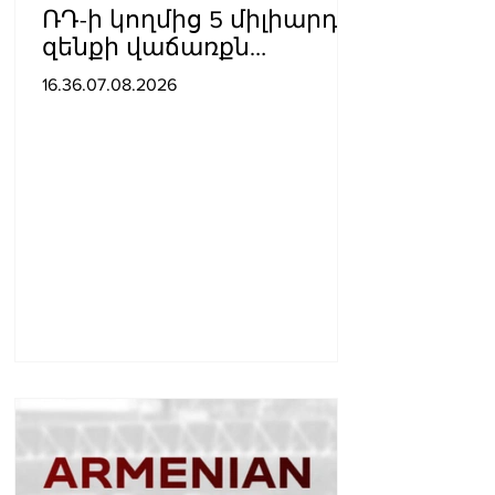
ՌԴ-ի կողմից 5 միլիարդի
զենքի վաճառքն
Ադրբեջանին
16.36.07.08.2026
Հայաստանի համար
սպառնալի՞ք էր, թե՞
սպառնալիք չէր.
Ալեքսանյան