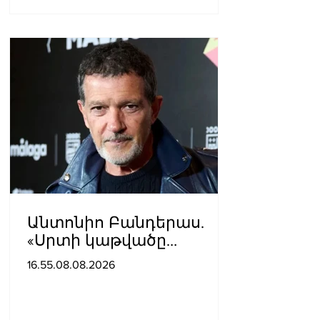
Անտոնիո Բանդերաս.
«Սրտի կաթվածը
լավագույն բանն էր, որ
16.55.08.08.2026
երբևէ պատահել է ինձ
հետ»