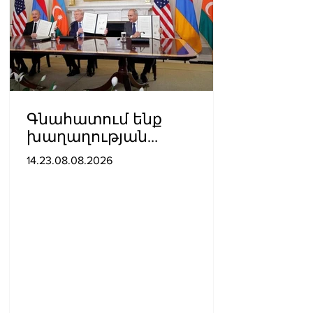
Գնահատում ենք
խաղաղության
ուղղությամբ
14.23.08.08.2026
պատմական քայլ
կատարելիս
ցուցաբերված
քաղաքական
առաջնորդությունը. ՀՀ–
ում Մեծ Բրիտանիայի
դեսպանատուն