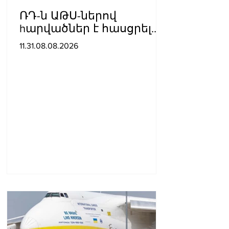
ՌԴ-ն ԱԹՍ-ներով
hարվածներ է հասցրել
Կիևին․ կան զnhեր
11.31.08.08.2026