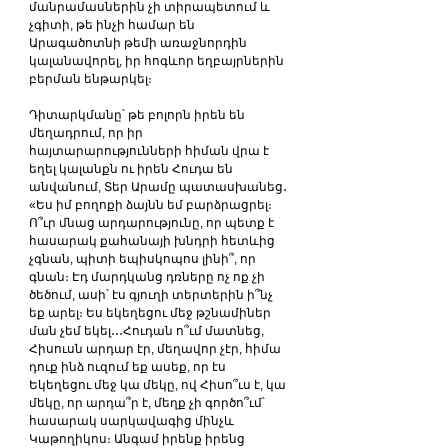
մանրամասներին չի տիրապետում և 
չգիտի, թե ինչի համար են 
Արագածոտնի թեմի առաջնորդին 
կալանավորել, իր հոգևոր եղբայրներին 
բերման ենթարկել։ 
Դիտարկմանը՝ թե բոլորն իրեն են 
մեղադրում, որ իր 
հայտարարությունների հիման վրա է 
եղել կալանքն ու իրեն Հուդա են 
անվանում, Տեր Արամը պատասխանեց․ 
«Ես իմ բողոքի ձայնն եմ բարձրացրել։ 
Ո՞ւր մնաց արդարությունը, որ պետք է 
հասարակ քահանայի խնդրի հետևից 
չգնան, պիտի եպիսկոպոս լինի՞, որ 
գնան։ Էդ մարդկանց դռները ոչ ոք չի 
ծեծում, ասի՝ էս գյուղի տերտերին ի՞նչ 
եք արել։ Ես եկեղեցու մեջ թշնամիներ 
ման չեմ եկել․․․Հուդան ո՞ւմ մատնեց, 
Հիսուսն արդար էր, մեղավոր չէր, հիմա 
դուք ինձ ուզում եք ասեք, որ էս 
Եկեղեցու մեջ կա մեկը, ով Հիսո՞ւս է, կա 
մեկը, որ արդա՞ր է, մեղք չի գործո՞ւմ՝ 
հասարակ սարկավագից մինչև 
Կաթողիկոս։ Անգամ իրենք իրենց 