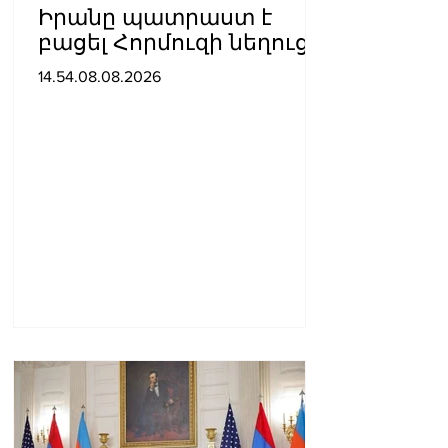
Իրանը պատրաստ է
բացել Հորմուզի նեղուցը,
եթե ԱՄՆ-ն ընդունի
14.54.08.08.2026
հանրապետության
պայմանները. ԻՀՊԿ
ներկայացուցիչ