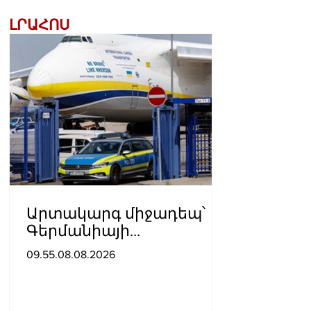
ԼՐԱՀՈՍ
Արտակարգ միջադեպ՝
Գերմանիայի
օդանավակայանում․
09.55.08.08.2026
ու՞մ է մեղադրում ԱՄՆ-ն