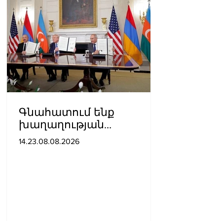
Գնահատում ենք
խաղաղության
ուղղությամբ
14.23.08.08.2026
պատմական քայլ
կատարելիս
ցուցաբերված
քաղաքական
առաջնորդությունը. ՀՀ–
ում Մեծ Բրիտանիայի