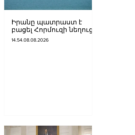
Իրանը պատրաստ է
բացել Հորմուզի նեղուցը,
եթե ԱՄՆ-ն ընդունի
14.54.08.08.2026
հանրապետության
պայմանները. ԻՀՊԿ
ներկայացուցիչ