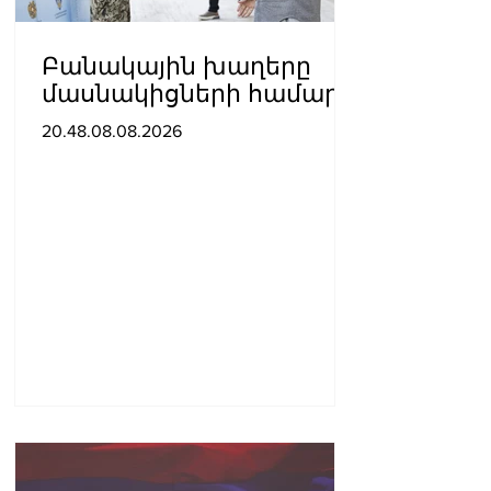
Բանակային խաղերը
մասնակիցների համար
ստեղծում են
20.48.08.08.2026
ինքնադրսևորման նոր
հարթակներ և
հնարավորություններ.
Փաշինյանը ներկա է
գտնվել խաղերի
փակման հանդիսավոր
արարողությանը