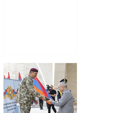
պակտը նման է ՆԱՏՕ 5-
րդ հոդվածին