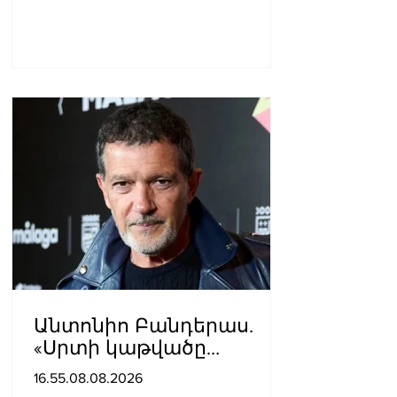
Անտոնիո Բանդերաս.
«Սրտի կաթվածը
լավագույն բանն էր, որ
16.55.08.08.2026
երբևէ պատահել է ինձ