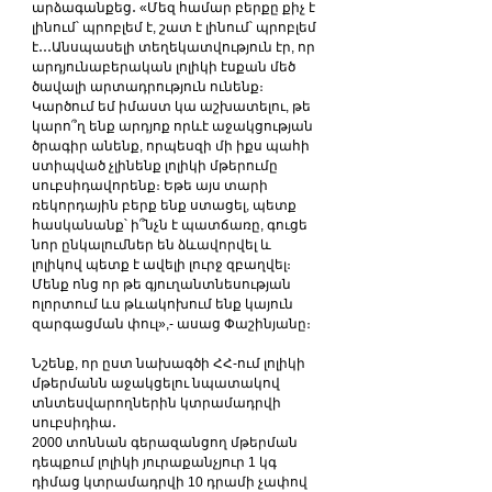
արձագանքեց․ «Մեզ համար բերքը քիչ է 
լինում՝ պրոբլեմ է, շատ է լինում՝ պրոբլեմ 
է․․․Անսպասելի տեղեկատվություն էր, որ 
արդյունաբերական լոլիկի էսքան մեծ 
ծավալի արտադրություն ունենք։ 
Կարծում եմ իմաստ կա աշխատելու, թե 
կարո՞ղ ենք արդյոք որևէ աջակցության 
ծրագիր անենք, որպեսզի մի իքս պահի 
ստիպված չլինենք լոլիկի մթերումը 
սուբսիդավորենք։ Եթե այս տարի 
ռեկորդային բերք ենք ստացել, պետք 
հասկանանք՝ ի՞նչն է պատճառը, գուցե 
նոր ընկալումներ են ձևավորվել և 
լոլիկով պետք է ավելի լուրջ զբաղվել։ 
Մենք ոնց որ թե գյուղանտնեսության 
ոլորտում ևս թևակոխում ենք կայուն 
զարգացման փուլ»,- ասաց Փաշինյանը։
Նշենք, որ ըստ նախագծի ՀՀ-ում լոլիկի 
մթերմանն աջակցելու նպատակով 
տնտեսվարողներին կտրամադրվի 
սուբսիդիա․
2000 տոննան գերազանցող մթերման 
դեպքում լոլիկի յուրաքանչյուր 1 կգ 
դիմաց կտրամադրվի 10 դրամի չափով 