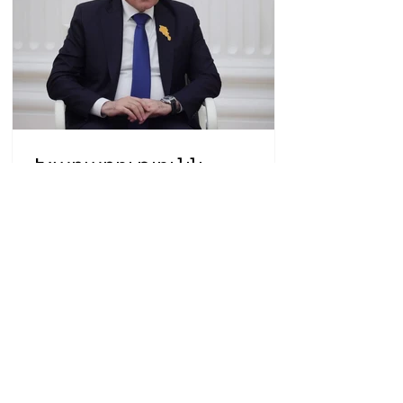
Խաղաղությունն
անշրջելի դարձնելու
համար
09.10.08.08.2026
անհրաժեշտություն է
«Լեռնային Ղարաբաղի
հայերի վերադարձի»
իրավունքի մասին
խոսույթը չշարունակելը.
Փաշինյան