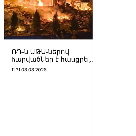
ՌԴ-ն ԱԹՍ-ներով
hարվածներ է հասցրել
Կիևին․ կան զnhեր
11.31.08.08.2026