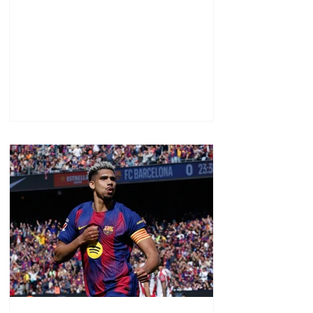
քաղաքական
առաջնորդությունը. ՀՀ–
ում Մեծ Բրիտանիայի
դեսպանատուն