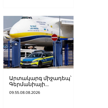
Արտակարգ միջադեպ՝
Գերմանիայի
օդանավակայանում․
09.55.08.08.2026
ու՞մ է մեղադրում ԱՄՆ-ն