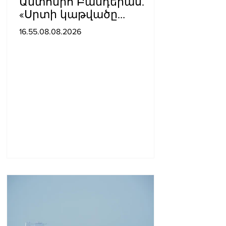
Անտոնիո Բանդերաս.
«Սրտի կաթվածը
լավագույն բանն էր, որ
16.55.08.08.2026
երբևէ պատահել է ինձ
հետ»