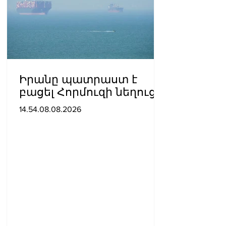
Իրանը պատրաստ է
բացել Հորմուզի նեղուցը,
եթե ԱՄՆ-ն ընդունի
14.54.08.08.2026
հանրապետության
պայմանները. ԻՀՊԿ
ներկայացուցիչ