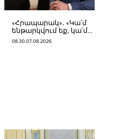
«Հրապարակ»․ «Կա՛մ
ենթարկվում եք, կա՛մ
ազատվում եք». Ամեն
08.30.07.08.2026
մեկն իր համակարգում
«ցար ի բոգ է» իրեն զգում