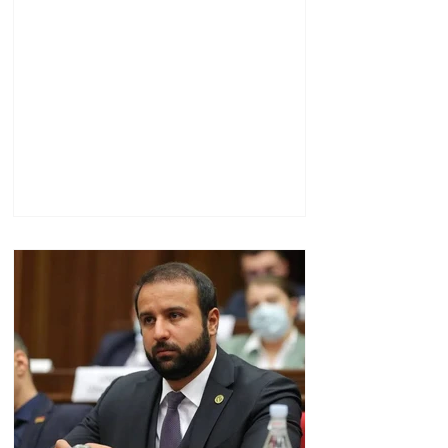
ցորեն և քարածուխ