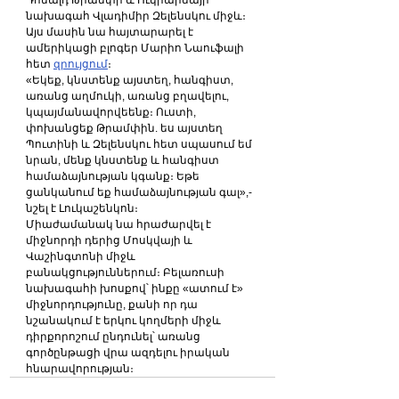
նախագահ Վլադիմիր Զելենսկու միջև։ 
Այս մասին նա հայտարարել է 
ամերիկացի բլոգեր Մարիո Նաուֆալի 
հետ 
զրույցում
։
«Եկեք, կնստենք այստեղ, հանգիստ, 
առանց աղմուկի, առանց բղավելու, 
կպայմանավորվեենք։ Ուստի, 
փոխանցեք Թրամփին. ես այստեղ 
Պուտինի և Զելենսկու հետ սպասում եմ 
նրան, մենք կնստենք և հանգիստ 
համաձայնության կգանք։ Եթե ​​
ցանկանում եք համաձայնության գալ»,- 
նշել է Լուկաշենկոն։
Միաժամանակ նա հրաժարվել է 
միջնորդի դերից Մոսկվայի և 
Վաշինգտոնի միջև 
բանակցություններում։ Բելառուսի 
նախագահի խոսքով՝ ինքը «ատում է» 
միջնորդությունը, քանի որ դա 
նշանակում է երկու կողմերի միջև 
դիրքորոշում ընդունել՝ առանց 
գործընթացի վրա ազդելու իրական 
հնարավորության։