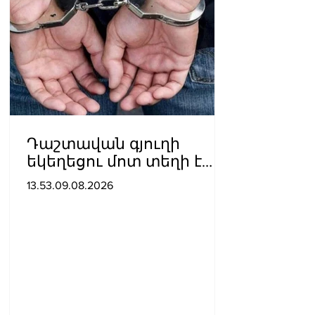
Դաշտավան գյուղի
եկեղեցու մոտ տեղի է
ունեցել ծեծկռտուք՝
13.53.09.08.2026
քարերով, մահшկներով.
ՆԳՆ պարզաբանումը