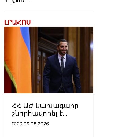
ԼՐԱՀՈՍ
ՀՀ ԱԺ նախագահը
շնորհավորել է
խաղաղության
17.29.09.08.2026
հռչակագրի
ստորագրման առաջին