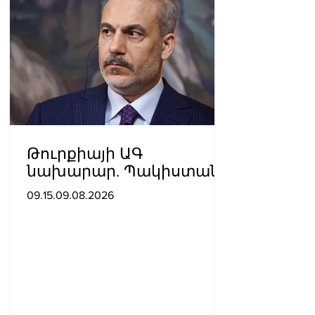
Թուրքիայի ԱԳ
նախարար. Պակիստանի
և Սաուդյան Արաբիայի
09.15.09.08.2026
հետ պաշտպանական
պակտը նման է ՆԱՏՕ 5-
րդ հոդվածին