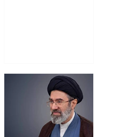
տարեդարձի առիթով