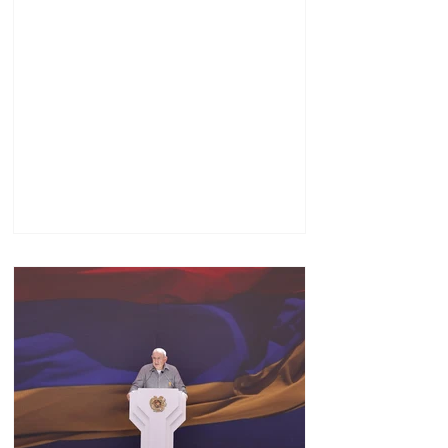
հարթակներ և
հնարավորություններ.
Փաշինյանը ներկա է
գտնվել խաղերի
փակման հանդիսավոր
արարողությանը