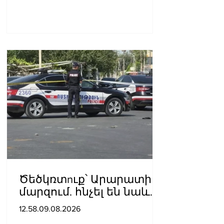
Ծեծկռտnւք՝ Արարատի
մարզում. հնչել են նաև
կրակnցներ, կան 10-ից
12.58.09.08.2026
ավելի վիրավnրներ