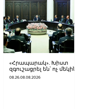
«Հրապարակ». Խիստ
զգուշացրել են՝ ոչ մեկին
չասել պարգեւավճարի
08.26.08.08.2026
չափը, սպառնացել
ազատել