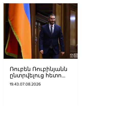
Ռուբեն Ռուբինյանն
ընտրվելուց հետո
դարձել է աշխարհի
19.43.07.08.2026
խորհրդարանների
ամենաերիտասարդ
նախագահը