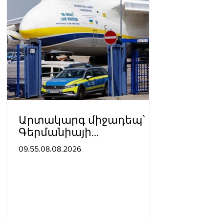
Արտակարգ միջադեպ՝
Գերմանիայի
օդանավակայանում․
09.55.08.08.2026
ու՞մ է մեղադրում ԱՄՆ-ն