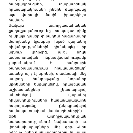
հարցազրույցներ, տարատեսակ 
հրապարակումներ լինեին՝ մարդկանց 
այս վարակի մասին իրազեկելու 
համար։
Սակայն առողջապահական 
քաղաքականությունը տապալած թիմը 
ոչ միայն դասեր չի քաղում հազարավոր 
մարդկանց կյանքեր խլած վարակիչ 
հիվանդություններին դիմակայելու իր 
տխուր փորձից, այլեւ նույն 
ամբարտավան ինքնավստահությամբ 
շարունակում է հանրային 
քաղաքականության իրականացումը՝ 
առանց այդ էլ սթրեսի, տագնապի մեջ 
ապրող հանրությանը նորանոր 
սթրեսների ենթարկելով, իրազեկման 
աշխատանքներ չկատարելով, 
անտեսելով վարակիչ 
հիվանդությունների համաճարակային 
հսկողությունը, չներգրավելով 
համապատասխան մասնագետներին։
Եթե առողջապահության 
նախարարությունում նախարարի եւ 
փոխնախարարների մեջ գեթ «կես 
բժիշկ» լիներ մասնագիտությամբ, ապա 