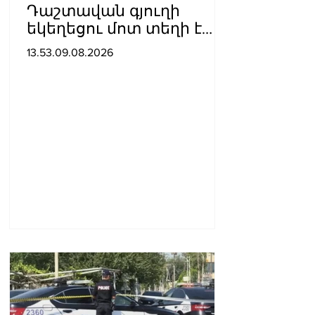
Դաշտավան գյուղի
եկեղեցու մոտ տեղի է
ունեցել ծեծկռտուք՝
13.53.09.08.2026
քարերով, մահшկներով.
ՆԳՆ պարզաբանումը