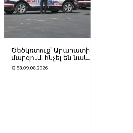
Ծեծկռտnւք՝ Արարատի
մարզում. հնչել են նաև
կրակnցներ, կան 10-ից
12.58.09.08.2026
ավելի վիրավnրներ