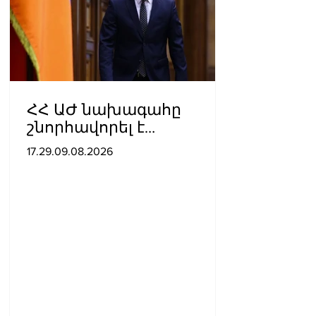
ՀՀ ԱԺ նախագահը
շնորհավորել է
խաղաղության
17.29.09.08.2026
հռչակագրի
ստորագրման առաջին
տարեդարձի առիթով