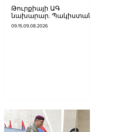
Թուրքիայի ԱԳ
նախարար. Պակիստանի
և Սաուդյան Արաբիայի
09.15.09.08.2026
հետ պաշտպանական
պակտը նման է ՆԱՏՕ 5-
րդ հոդվածին