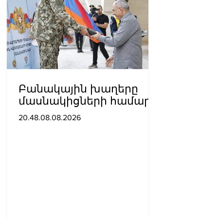
Բանակային խաղերը
մասնակիցների համար
ստեղծում են
20.48.08.08.2026
ինքնադրսևորման նոր
հարթակներ և
հնարավորություններ.
Փաշինյանը ներկա է
գտնվել խաղերի
փակման հանդիսավոր
արարողությանը