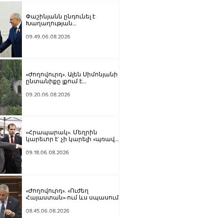
Փաշինյանն ընդունել է
Խաղաղության
առաքելությունների հարցերով
ԱՄՆ հատուկ բանագնացի
09.49.06.08.2026
ավագ խորհրդական Արյե
Լայթսթոունին և
Կոնստանտին Սոկոլովին
«Ժողովուրդ». Ալեն Սիմոնյանի
ընտանիքը լքում է
կառավարական ամառանոցը
09.20.06.08.2026
«Հրապարակ». Մեղրին
կարեւոր է` չի կարելի «պռավալ
տալ. Կենաց մահու կռիվ ենք
տալու»
09.18.06.08.2026
«Ժողովուրդ». «Ուժեղ
Հայաստան»-ում ևս սպասում
են Էդգար Ղազարյանի
«ներողությանը»
08.45.06.08.2026