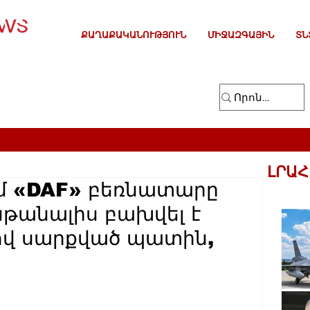
ՔԱՂԱՔԱԿԱՆՈՒԹՅՈՒՆ
ՄԻՋԱԶԳԱՅԻՆ
ՏՆ
ԼՐԱՀ
մ «DAF» բեռնատարը
նթանալիս բախվել է
ով սարքված պատին,