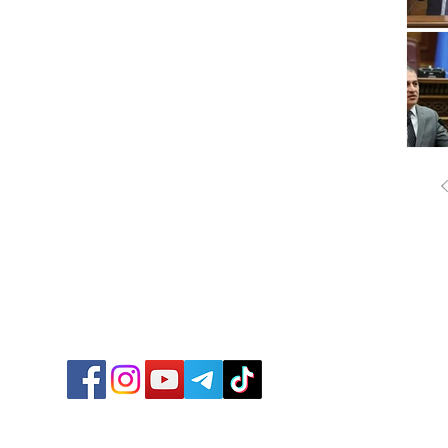
ՔԱՂԱ
ՄԻՋԱ
ՏՆՏԵ
ՍՊՈՐ