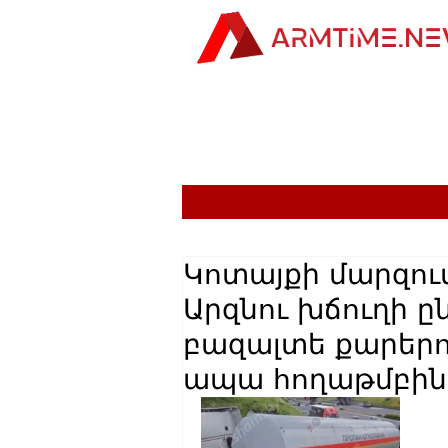
Կոտայքի մարզու
Արզնու խճուղի ը
բազալտե քարեր
ապա հողաթմբին