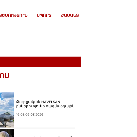
ՏԵՍՈՒԹՅՈՒՆ
ՍՊՈՐՏ
ԺԱՄԱՆՑ
ՈՍ
Թուրքական HAVELSAN
ընկերությունը ռազմաoդային
գործողությունների
կառավարման համակարգ է
16.03.06.08.2026
փոխանցել Ադրբեջանին