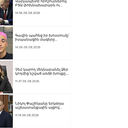
Վարչապետի որոշումներով՝
ԲՏԱ փոխնախարարն ու
Քաղշինկոմիտեի
փոխնախագահն ազատվել են
14.56.06.08.2026
պաշտոններից
Գավին պահեց իր խոստումը՝
իսպանացին մազերը
վարդագույն ներկեց
14.06.06.08.2026
Չեմ կարող մեկնաբանել Ձեր
կողմից նշված անձի խոսքը,
բայց մենք ասել ենք, որ ուզում
ենք ունենալ նոր
11.47.06.08.2026
Սահմանադրություն. Գալյանը՝
Հաջիևի հայտարարության
մասին
Նիկոլ Փաշինյանը երկօրյա
աշխատանքային այցով
մեկնել է Ղրղզստանի
Հանրապետություն
11.14.06.08.2026