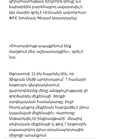
վիրահատության երկրորդ փուլը ևս 
նախօրեին բարեհաջող ավարտվել է։ 
Այս մասին գրել է «Երևանի ավտոբուս» 
ՓԲԸ խոսնակ Գեղամ Ասատրյանը:
«Շուտափույթ ապաքինում ենք 
մաղթում մեր աշխատակցին»,- գրել է 
նա։
Օգոստոսի 11-ին հայտնել էին, որ 
Տիգրան Մեծի պողոտայում` 7 համարի 
երթուղու վերջնակետում, 
վարորդներից մեկը անզգուշությամբ չի 
գործարկել մեքենայի` ձեռքի 
արգելակման համակարգը, ինչի 
հետևանքով մեքենան հարվածել է մյուս 
կայանված մեքենային։ Վարորդը 
ենթարկվել էր ինքնավթարի` մնալով 
սեփական մեքենայի և թիվ 7 երթուղին 
սպասարկող մյուս տրանսպորտային 
միջոցի արանքում։