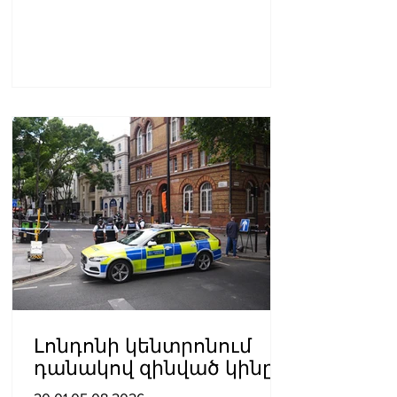
Լոնդոնի կենտրոնում
դանակով զինված կինը
հարձակվել է չորս