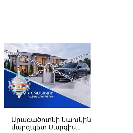
Արագածոտնի նախկին
մարզպետ Սարգիս