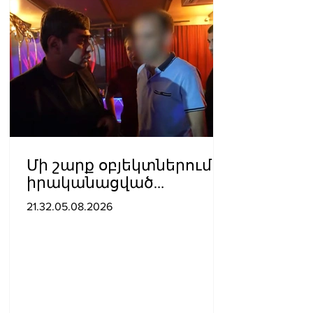
Մի շարք օբյեկտներում
իրականացված
հսկողության
21.32.05.08.2026
արդյունքում
հայտնաբերվել են
վարչական
իրավախախտման
դեպքեր․ կազմվել է 11
արձանագրություն