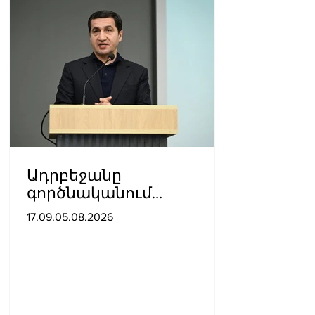
Ադրբեջանը
գործնականում
ապացուցել է իր
17.09.05.08.2026
հավատարմությունը
Հայաստանի հետ
խաղաղ գործընթացին․
Հիքմեթ Հաջիև