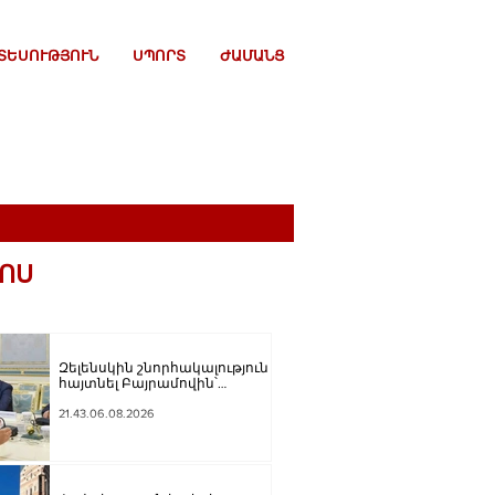
ՏԵՍՈՒԹՅՈՒՆ
ՍՊՈՐՏ
ԺԱՄԱՆՑ
ՈՍ
Զելենսկին շնորհակալություն է
հայտնել Բայրամովին՝
Ադրբեջանի էներգետիկ և
հումանիտար աջակցության,
21.43.06.08.2026
ինչպես նաև կառուցողական
երկխոսության համար