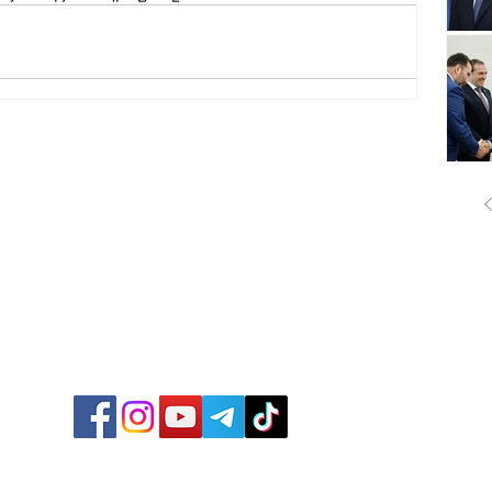
ՔԱՂԱ
ՄԻՋԱ
ՏՆՏԵ
ՍՊՈՐ