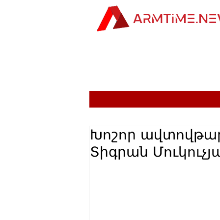
Խոշոր ավտովթար
Տիգրան Մուկուչյ