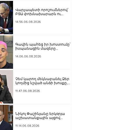
Վարչապետի որոշումներով՝
ԲՏԱ փոխնախարարն ու
Քաղշինկոմիտեի
փոխնախագահն ազատվել են
14.56.06.08.2026
պաշտոններից
Գավին պահեց իր խոստումը՝
իսպանացին մազերը
վարդագույն ներկեց
14.06.06.08.2026
Չեմ կարող մեկնաբանել Ձեր
կողմից նշված անձի խոսքը,
բայց մենք ասել ենք, որ ուզում
ենք ունենալ նոր
11.47.06.08.2026
Սահմանադրություն. Գալյանը՝
Հաջիևի հայտարարության
մասին
Նիկոլ Փաշինյանը երկօրյա
աշխատանքային այցով
մեկնել է Ղրղզստանի
Հանրապետություն
11.14.06.08.2026