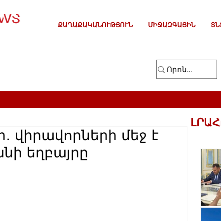
ՔԱՂԱՔԱԿԱՆՈՒԹՅՈՒՆ
ՄԻՋԱԶԳԱՅԻՆ
ՏՆ
ԼՐԱՀ
․ վիրավորների մեջ է
անի եղբայրը