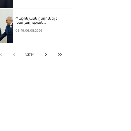
Փաշինյանն ընդունել է
Խաղաղության
առաքելությունների հարցերով
ԱՄՆ հատուկ բանագնացի
09.49.06.08.2026
ավագ խորհրդական Արյե
Լայթսթոունին և
Կոնստանտին Սոկոլովին
1
/
2794
ՔԱԿԱՆՈՒԹՅՈՒՆ
ԶԳԱՅԻՆ
ՍՈՒԹՅՈՒՆ
Տ