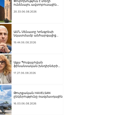
Փոփոխություն է տեղի
ունենալու ավտոբուսային
երթուղիներում․ Երևանի
քաղաքապետարան
20.33.06.08.2026
ԱՄՆ Սենատը Կոնգրեսի
նկատմամբ անհարգալից
վերաբերմունքի համար
Ֆաուչիին մեղավոր է ճանաչել
19.44.06.08.2026
Ալլա Պուգաչովան
ֆինանսական խնդիրների
պատճառով մտածում է բեմ
վերադառնալու մասին
17.27.06.08.2026
Թուրքական HAVELSAN
ընկերությունը ռազմաoդային
գործողությունների
կառավարման համակարգ է
16.03.06.08.2026
փոխանցել Ադրբեջանին