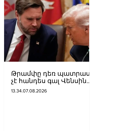
Թրամփը դեռ պատրաստ
չէ հանդես գալ Վենսին
ԱՄՆ նախագահի
13.34.07.08.2026
թեկնածու առաջադրելու
օգտին