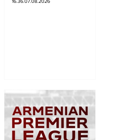
16.36.07.08.2026
Հայաստանի համար
սպառնալի՞ք էր, թե՞
սպառնալիք չէր.
Ալեքսանյան