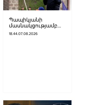
Պապիկյանի
մասնակցությամբ
քարոզարշավը
18.44.07.08.2026
խոչընդոտելու դեպքի
նախաքննությունն
ավարտվել է. ինչ է
պարզվել