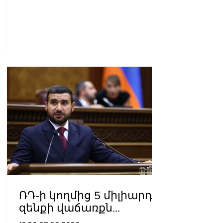
ՌԴ-ի կողմից 5 միլիարդի
զենքի վաճառքն
Ադրբեջանին