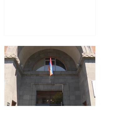
ՊԵԿ-ը «Առինջ մոլ»
առևտրի կենտրոնում