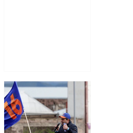
խորհրդարանների
ամենաերիտասարդ
նախագահը