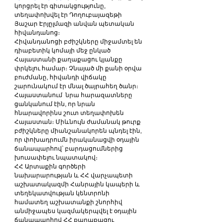
կորցրել էր գիտակցությունը, 
տեղափոխվել էր Դողուբայազեթի 
Յաշար Էրյըլմազի անվան պետական 
հիվանդանոց։
Հիվանդանոցի բժիշկները միջամտել են 
դիաբետիկ կոմայի մեջ ընկած 
Հայաստանի քաղաքացու կյանքը 
փրկելու համար։ Չնայած մի քանի օրվա 
բուժմանը, հիվանդի վիճակը 
շարունակում էր մնալ ծայրահեղ ծանր։ 
Հայաստանում  նրա հարազատները 
ցանկանում էին, որ նրան 
հնարավորինս շուտ տեղափոխեն 
Հայաստան։ Միևնույն ժամանակ թուրք 
բժիշկները միանշանակորեն պնդել էին, 
որ փոխադրումն իրականացվի օդային 
ճանապարհով՝ բարդացումներից 
խուսափելու նպատակով։
ՀՀ Արտաքին գործերի 
նախարարության և ՀՀ վարչապետի 
աշխատակազմի Հանրային կապերի և 
տեղեկատվության կենտրոնի 
համատեղ աշխատանքի շնորհիվ 
անմիջապես կազմակերպվել է օդային 
ճանապարհով ՀՀ քաղաքացու 