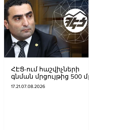
ՀԷՑ-ում հաշվիչների
գնման մրցույթից 500 մլն
դրամից ավելի
17.21.07.08.2026
խնայողություն է
արձանագրվել