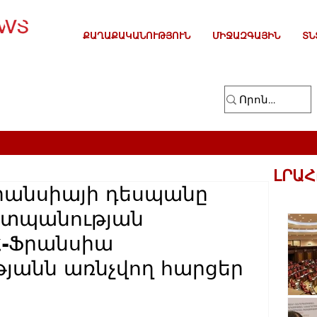
ՔԱՂԱՔԱԿԱՆՈՒԹՅՈՒՆ
ՄԻՋԱԶԳԱՅԻՆ
ՏՆ
ԼՐԱՀ
րանսիայի դեսպանը
շտպանության
Հ-Ֆրանսիա
յանն առնչվող հարցեր