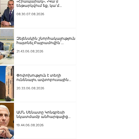
«Հրապարակ»․ «Կա՛մ
ենթարկվում եք, կա՛մ
ազատվում եք». Ամեն մեկն իր
համակարգում «ցար ի բոգ է»
08.30.07.08.2026
իրեն զգում
Զելենսկին շնորհակալություն է
հայտնել Բայրամովին՝
Ադրբեջանի էներգետիկ և
հումանիտար աջակցության,
21.43.06.08.2026
ինչպես նաև կառուցողական
երկխոսության համար
Փոփոխություն է տեղի
ունենալու ավտոբուսային
երթուղիներում․ Երևանի
քաղաքապետարան
20.33.06.08.2026
ԱՄՆ Սենատը Կոնգրեսի
նկատմամբ անհարգալից
վերաբերմունքի համար
Ֆաուչիին մեղավոր է ճանաչել
19.44.06.08.2026