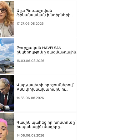
Ալլա Պուգաչովան
ֆինանսական խնդիրների
պատճառով մտածում է բեմ
վերադառնալու մասին
17.27.06.08.2026
Թուրքական HAVELSAN
ընկերությունը ռազմաoդային
գործողությունների
կառավարման համակարգ է
16.03.06.08.2026
փոխանցել Ադրբեջանին
Վարչապետի որոշումներով՝
ԲՏԱ փոխնախարարն ու
Քաղշինկոմիտեի
փոխնախագահն ազատվել են
14.56.06.08.2026
պաշտոններից
Գավին պահեց իր խոստումը՝
իսպանացին մազերը
վարդագույն ներկեց
14.06.06.08.2026