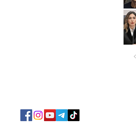
ՔԱՂԱ
ՄԻՋԱ
ՏՆՏԵ
ՍՊՈՐ