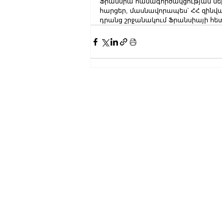
Ֆրանսիա համագործակցության ներ
հարցեր, մասնավորապես՝ ՀՀ զինվա
դրանց շրջանակում Ֆրանսիայի հե