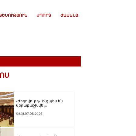
ՏԵՍՈՒԹՅՈՒՆ
ՍՊՈՐՏ
ԺԱՄԱՆՑ
ՈՍ
«Ժողովուրդ». Ինչպես են
վերաբաշխվել
աշխատասենյակները
Ազգային ժողովում
08.31.07.08.2026