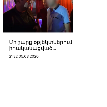
Մի շարք օբյեկտներում
իրականացված
հսկողության
21.32.05.08.2026
արդյունքում
հայտնաբերվել են
վարչական
իրավախախտման
դեպքեր․ կազմվել է 11
արձանագրություն