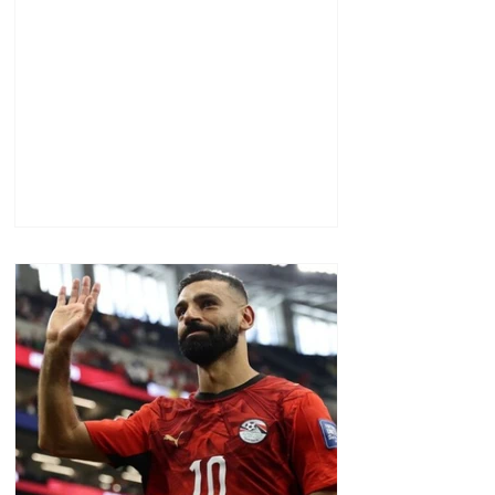
միլիոն դրամ և անշարժ
գույք.
Դատախազության՝
ապoրինի գույքի
բռնագանձման հայցը
բավարարվել է