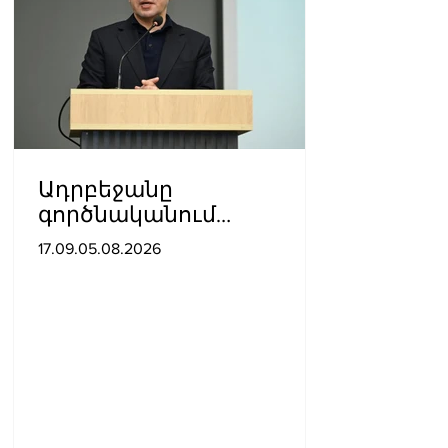
Ադրբեջանը
գործնականում
ապացուցել է իր
17.09.05.08.2026
հավատարմությունը
Հայաստանի հետ
խաղաղ գործընթացին․
Հիքմեթ Հաջիև