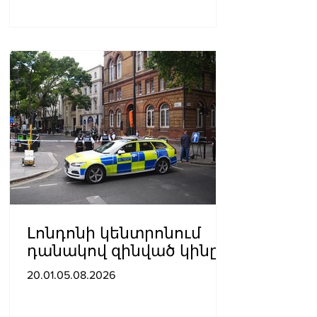
Լոնդոնի կենտրոնում
դանակով զինված կինը
հարձակվել է չորս
20.01.05.08.2026
տղամարդու վրա