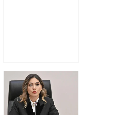
ներկեց