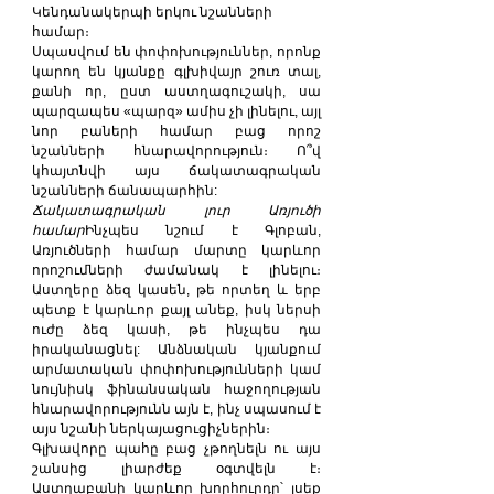
Կենդանակերպի երկու նշանների 
համար։
Սպասվում են փոփոխություններ, որոնք 
կարող են կյանքը գլխիվայր շուռ տալ, 
քանի որ, ըստ աստղագուշակի, սա 
պարզապես «պարզ» ամիս չի լինելու, այլ 
նոր բաների համար բաց որոշ 
նշանների հնարավորություն։ Ո՞վ 
կհայտնվի այս ճակատագրական 
նշանների ճանապարհին:
Ճակատագրական լուր Առյուծի 
համար
Ինչպես նշում է Գլոբան, 
Առյուծների համար մարտը կարևոր 
որոշումների ժամանակ է լինելու։ 
Աստղերը ձեզ կասեն, թե որտեղ և երբ 
պետք է կարևոր քայլ անեք, իսկ ներսի 
ուժը ձեզ կասի, թե ինչպես դա 
իրականացնել: Անձնական կյանքում 
արմատական ​​փոփոխությունների կամ 
նույնիսկ ֆինանսական հաջողության 
հնարավորությունն այն է, ինչ սպասում է 
այս նշանի ներկայացուցիչներին։
Գլխավորը պահը բաց չթողնելն ու այս 
շանսից լիարժեք օգտվելն է։ 
Աստղաբանի կարևոր խորհուրդը՝ լսեք 