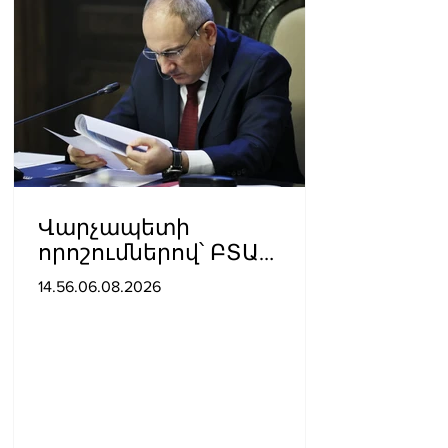
Վարչապետի
որոշումներով՝ ԲՏԱ
փոխնախարարն ու
14.56.06.08.2026
Քաղշինկոմիտեի
փոխնախագահն
ազատվել են
պաշտոններից