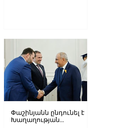
Փաշինյանն ընդունել է
Խաղաղության
առաքելությունների