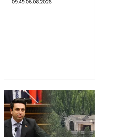
09.49.06.08.2026
հարցերով ԱՄՆ հատուկ
բանագնացի ավագ
խորհրդական Արյե
Լայթսթոունին և
Կոնստանտին Սոկոլովին