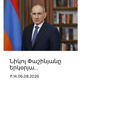
Նիկոլ Փաշինյանը
երկօրյա
աշխատանքային այցով
11.14.06.08.2026
մեկնել է Ղրղզստանի
Հանրապետություն