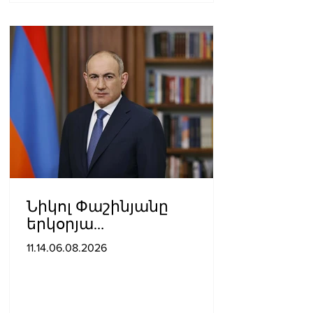
Նիկոլ Փաշինյանը
երկօրյա
աշխատանքային այցով
11.14.06.08.2026
մեկնել է Ղրղզստանի
Հանրապետություն