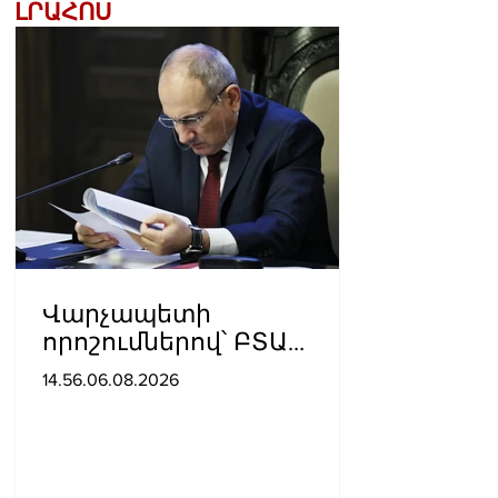
ԼՐԱՀՈՍ
Վարչապետի
որոշումներով՝ ԲՏԱ
փոխնախարարն ու
14.56.06.08.2026
Քաղշինկոմիտեի
փոխնախագահն
ազատվել են
պաշտոններից