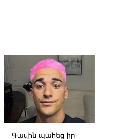
Գավին պահեց իր