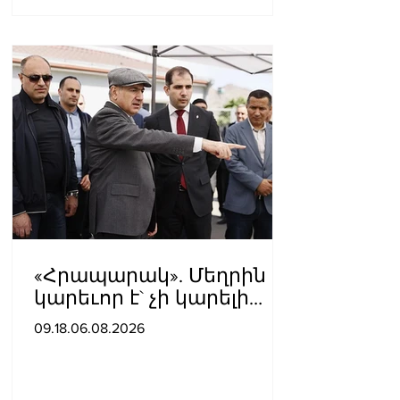
«Հրապարակ». Մեղրին
կարեւոր է` չի կարելի
«պռավալ տալ. Կենաց
09.18.06.08.2026
մահու կռիվ ենք տալու»