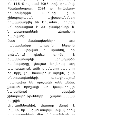
են 14,5 %-ով կամ 709,5 տրլն դրամով։ 
Բնականաբար, 2024 թ. հունվար–
դեկտեմբերին ամենից շատ 
շինարարական աշխատանքներ 
իրականացվել են Երևանում, որտեղ 
կենտրոնացած է ՀՀ բնակֆոնդի և 
նորակառույցների գերակշիռ 
հատվածը։
Ըստ մասնագետների, այս 
հանգամանքը առաջին հերթին 
պայմանավորված է նրանով, որ 
Երևանում դեռևս գործել է 
եկամտահարկի վերադարձի 
համակարգը, չնայած նույնիսկ այդ 
պարագայում, աճի տեմպերը շատերը 
ոգևորիչ չեն համարում: Ավելին, ըստ 
տնտեսագետների, առաջիկայում 
հնարավոր են որոշակի անկումներ, 
չնայած որոշակի աճ կապահովվի 
նախկինում սկսված 
շինարարությունների շարունակման 
հաշվին:
Այդուամենայնիվ, փաստը մնում է 
փաստ, որ անցած տարվա տվյալներով 
հարկատուների մեջ մանրամեծածախ 