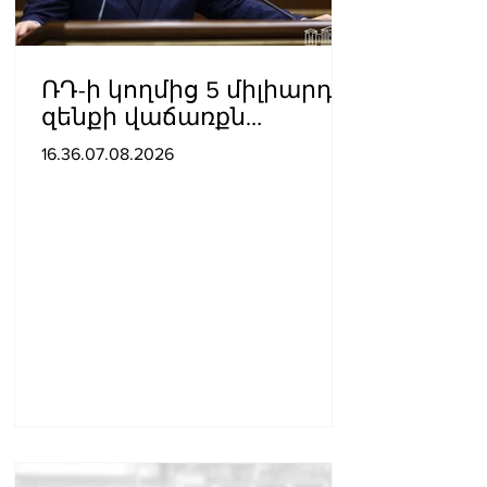
ՌԴ-ի կողմից 5 միլիարդի
զենքի վաճառքն
Ադրբեջանին
16.36.07.08.2026
Հայաստանի համար
սպառնալի՞ք էր, թե՞
սպառնալիք չէր.
Ալեքսանյան