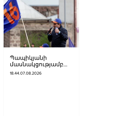
Պապիկյանի
մասնակցությամբ
քարոզարշավը
18.44.07.08.2026
խոչընդոտելու դեպքի
նախաքննությունն
ավարտվել է. ինչ է
պարզվել