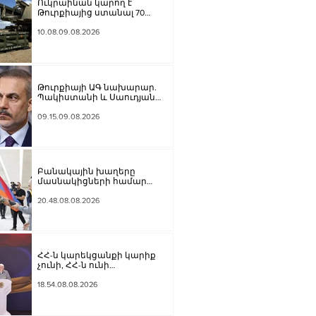
Ուկրաինան կարող է
Թուրքիայից ստանալ 70
ATACMS հրթիռներ
10.08.09.08.2026
Թուրքիայի ԱԳ նախարար.
Պակիստանի և Սաուդյան
Արաբիայի հետ
պաշտպանական պակտը
09.15.09.08.2026
նման է ՆԱՏՕ 5-րդ հոդվածին
Բանակային խաղերը
մասնակիցների համար
ստեղծում են
ինքնադրսևորման նոր
20.48.08.08.2026
հարթակներ և
հնարավորություններ.
Փաշինյանը ներկա է գտնվել
խաղերի փակման
հանդիսավոր արարողությանը
ՀՀ-ն կարեկցանքի կարիք
չունի, ՀՀ-ն ունի
գործընկերության և
գործակցության կարիք․ Նիկոլ
18.54.08.08.2026
Փաշինյան