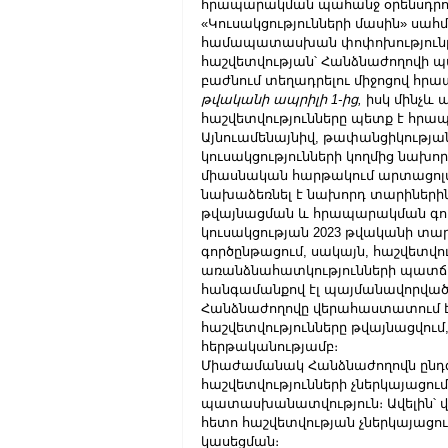
հրապարակման պահանջ օրենսդրութ
«Կուսակցությունների մասին» սա
համապատասխան փոփոխությունը, 
հաշվետվության՝ Հանձնաժողովի 
բաժնում տեղադրելու միջոցով հր
թվականի ապրիլի 1-ից, 
իսկ մինչև 
հաշվետվությունները պետք է հրա
Այնուամենայնիվ, թափանցիկության
կուսակցությունների կողմից նախոր
միասնական հարթակում արտացոլվ
նախաձեռնել է նախորդ տարիներին
թվայնացման և հրապարակման գո
կուսակցության 2023 թվականի տար
գործընթացում, սակայն, հաշվետվ
առանձնահատկությունների պատճառ
հանգամանքով էլ պայմանավորված՝ 
Հանձնաժողովը վերահաստատում է, 
հաշվետվությունները թվայնացվում
հերթականությամբ։
Միաժամանակ Հանձնաժողովն ընդգծո
հաշվետվությունների չներկայացու
պատասխանատվություն։ Ավելին՝
հետո հաշվետվության չներկայացում
կասեցման։