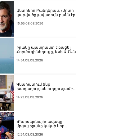
Անտոնիո Բանդերաս. «Սրտի
կաթվածը լավագույն բանն էր,
որ երբևէ պատահել է ինձ հետ»
16.55.08.08.2026
Իրանը պատրաստ է բացել
Հորմուզի նեղուցը, եթե ԱՄՆ-ն
ընդունի հանրապետության
պայմանները. ԻՀՊԿ
14.54.08.08.2026
ներկայացուցիչ
Գնահատում ենք
խաղաղության ուղղությամբ
պատմական քայլ կատարելիս
ցուցաբերված քաղաքական
14.23.08.08.2026
առաջնորդությունը. ՀՀ–ում
Մեծ Բրիտանիայի
դեսպանատուն
«Բարսելոնայի» ավագը
մրցաշրջանը կսկսի նոր
ակումբում. Ֆաբրիցիո
Ռոմանո
12.24.08.08.2026