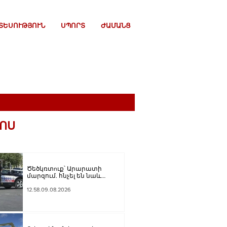
ՏԵՍՈՒԹՅՈՒՆ
ՍՊՈՐՏ
ԺԱՄԱՆՑ
ՈՍ
Ծեծկռտnւք՝ Արարատի
մարզում. հնչել են նաև
կրակnցներ, կան 10-ից ավելի
վիրավnրներ
12.58.09.08.2026