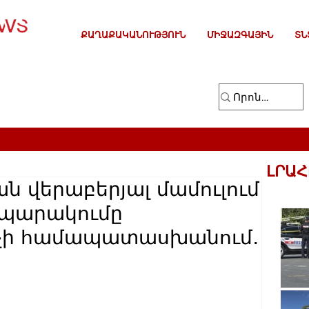
ՔԱՂԱՔԱԿԱՆՈՒԹՅՈՒՆ
ՄԻՋԱԶԳԱՅԻՆ
ՏՆ
ԼՐԱՀ
ն վերաբերյալ մամուլում
պարակումը
 չի համապատասխանում․