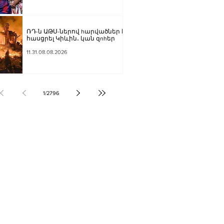
ՌԴ-ն ԱԹՍ-ներով hարվածներ է
հասցրել Կիևին․ կան զnhեր
11.31.08.08.2026
1
/
2796
ՔԱԿԱՆՈՒԹՅՈՒՆ
ԶԳԱՅԻՆ
ՍՈՒԹՅՈՒՆ