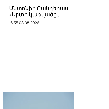
Անտոնիո Բանդերաս.
«Սրտի կաթվածը
լավագույն բանն էր, որ
16.55.08.08.2026
երբևէ պատահել է ինձ
հետ»