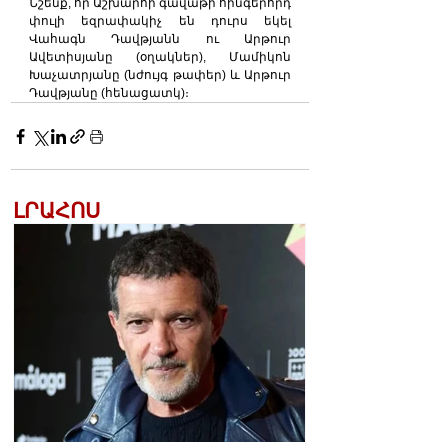
Նշենք, որ Աշխարհի գավաթի հինգերորդ 
փուլի եզրափակիչ են դուրս եկել 
Վահագն Դավթյանն ու Արթուր 
Ավետիսյանը (օղակներ), Մամիկոն 
Խաչատրյանը (նժույգ թափեր) և Արթուր 
Դավթյանը (հենացատկ)։
ԼՐԱՀՈՍ