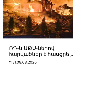
ՌԴ-ն ԱԹՍ-ներով
hարվածներ է հասցրել
Կիևին․ կան զnhեր
11.31.08.08.2026