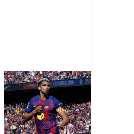
ցուցաբերված
քաղաքական
առաջնորդությունը. ՀՀ–
ում Մեծ Բրիտանիայի
դեսպանատուն