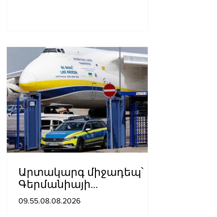
Արտակարգ միջադեպ՝
Գերմանիայի
օդանավակայանում․
09.55.08.08.2026
ու՞մ է մեղադրում ԱՄՆ-ն