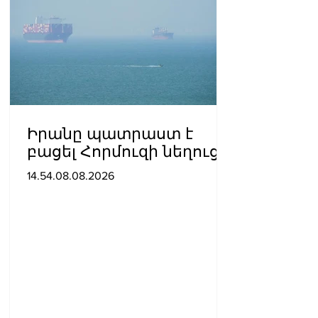
Իրանը պատրաստ է
բացել Հորմուզի նեղուցը,
եթե ԱՄՆ-ն ընդունի
14.54.08.08.2026
հանրապետության
պայմանները. ԻՀՊԿ
ներկայացուցիչ