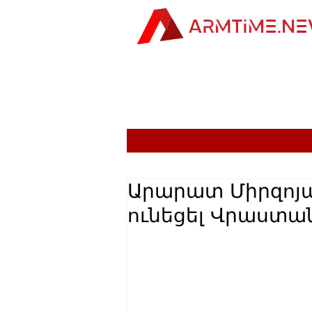
Արարատ Միրզոյա
ունեցել Վրաստա