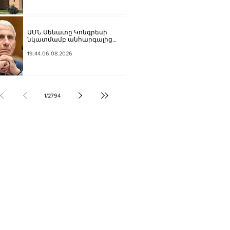
ԱՄՆ Սենատը Կոնգրեսի
նկատմամբ անհարգալից
վերաբերմունքի համար
Ֆաուչիին մեղավոր է ճանաչել
19.44.06.08.2026
1
/
2794
ՔԱԿԱՆՈՒԹՅՈՒՆ
ԶԳԱՅԻՆ
ՍՈՒԹՅՈՒՆ
Տ