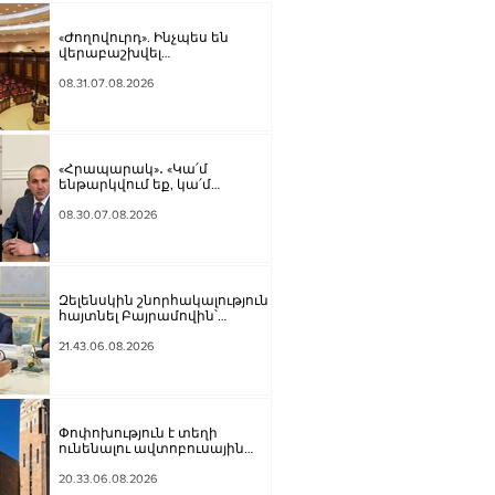
«Ժողովուրդ». Ինչպես են
վերաբաշխվել
աշխատասենյակները
Ազգային ժողովում
08.31.07.08.2026
«Հրապարակ»․ «Կա՛մ
ենթարկվում եք, կա՛մ
ազատվում եք». Ամեն մեկն իր
համակարգում «ցար ի բոգ է»
08.30.07.08.2026
իրեն զգում
Զելենսկին շնորհակալություն է
հայտնել Բայրամովին՝
Ադրբեջանի էներգետիկ և
հումանիտար աջակցության,
21.43.06.08.2026
ինչպես նաև կառուցողական
երկխոսության համար
Փոփոխություն է տեղի
ունենալու ավտոբուսային
երթուղիներում․ Երևանի
քաղաքապետարան
20.33.06.08.2026