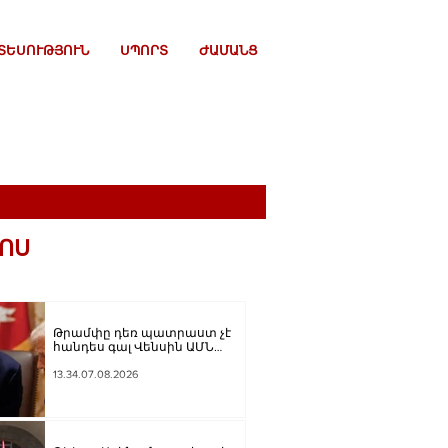
ՏԵՍՈՒԹՅՈՒՆ
ՍՊՈՐՏ
ԺԱՄԱՆՑ
ՈՍ
Թրամփը դեռ պատրաստ չէ
հանդես գալ Վենսին ԱՄՆ
նախագահի թեկնածու
առաջադրելու օգտին
13.34.07.08.2026