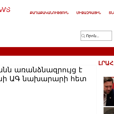
ՔԱՂԱՔԱԿԱՆՈՒԹՅՈՒՆ
ՄԻՋԱԶԳԱՅԻՆ
ՏՆ
ԼՐԱՀ
նն առանձնազրույց է
նի ԱԳ նախարարի հետ