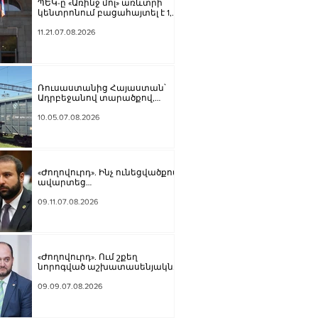
ՊԵԿ-ը «Առինջ մոլ» առևտրի
կենտրոնում բացահայտել է 1,3
մլրդ դրամի թաքցված
հարկման օբյեկտ
11.21.07.08.2026
Ռուսաստանից Հայաստան՝
Ադրբեջանով տարածքով,
կուղարկվի ցորեն և
քարածուխ
10.05.07.08.2026
«Ժողովուրդ». Ինչ ունեցվածքով
ավարտեց
պատգամավորական
գործունեությունը Հայկ
09.11.07.08.2026
Սարգսյանը
«Ժողովուրդ». Ում շքեղ
նորոգված աշխատասենյակն է
տրամադրվել Արայիկ
Հարությունյանին
09.09.07.08.2026