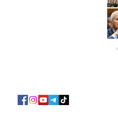
ՔԱՂԱ
ՄԻՋԱ
ՏՆՏԵ
ՍՊՈՐ