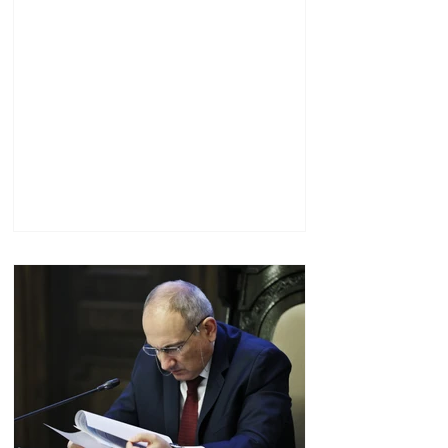
կառավարման
համակարգ է փոխանցել
Ադրբեջանին