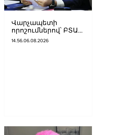
Վարչապետի
որոշումներով՝ ԲՏԱ
փոխնախարարն ու
14.56.06.08.2026
Քաղշինկոմիտեի
փոխնախագահն
ազատվել են
պաշտոններից