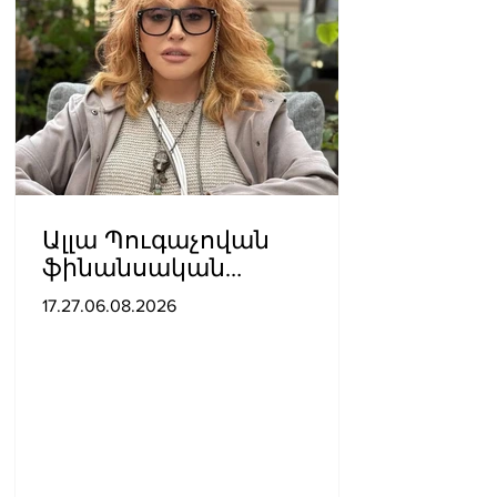
Ալլա Պուգաչովան
ֆինանսական
խնդիրների պատճառով
17.27.06.08.2026
մտածում է բեմ
վերադառնալու մասին