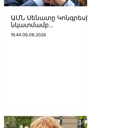
ԱՄՆ Սենատը Կոնգրեսի
նկատմամբ
անհարգալից
19.44.06.08.2026
վերաբերմունքի համար
Ֆաուչիին մեղավոր է
ճանաչել