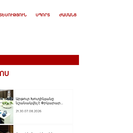
ՏԵՍՈՒԹՅՈՒՆ
ՍՊՈՐՏ
ԺԱՄԱՆՑ
ՈՍ
Արթուր Խուդինյանը
նշանակվել է Փրկարար
ծառայության տնօրենի
տեղակալ
21.30.07.08.2026