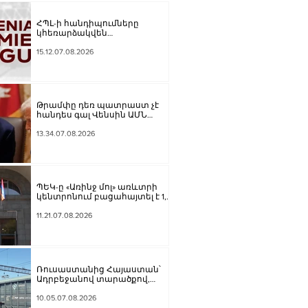
ՀՊԼ-ի հանդիպումները
կհեռարձակվեն
հեռուստաընկերությունով.
պաշտոնական
15.12.07.08.2026
Թրամփը դեռ պատրաստ չէ
հանդես գալ Վենսին ԱՄՆ
նախագահի թեկնածու
առաջադրելու օգտին
13.34.07.08.2026
ՊԵԿ-ը «Առինջ մոլ» առևտրի
կենտրոնում բացահայտել է 1,3
մլրդ դրամի թաքցված
հարկման օբյեկտ
11.21.07.08.2026
Ռուսաստանից Հայաստան՝
Ադրբեջանով տարածքով,
կուղարկվի ցորեն և
քարածուխ
10.05.07.08.2026