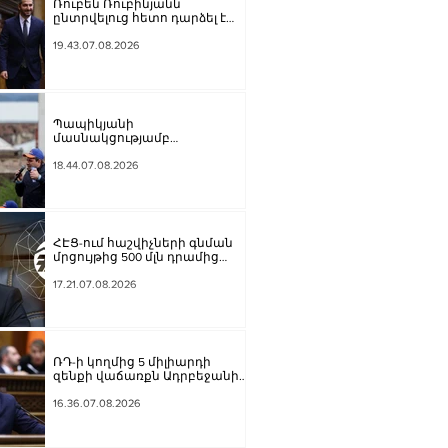
Ռուբեն Ռուբինյանն
ընտրվելուց հետո դարձել է
աշխարհի խորհրդարանների
ամենաերիտասարդ
19.43.07.08.2026
նախագահը
Պապիկյանի
մասնակցությամբ
քարոզարշավը խոչընդոտելու
դեպքի նախաքննությունն
18.44.07.08.2026
ավարտվել է. ինչ է պարզվել
ՀԷՑ-ում հաշվիչների գնման
մրցույթից 500 մլն դրամից
ավելի խնայողություն է
արձանագրվել
17.21.07.08.2026
ՌԴ-ի կողմից 5 միլիարդի
զենքի վաճառքն Ադրբեջանին
Հայաստանի համար
սպառնալի՞ք էր, թե՞
16.36.07.08.2026
սպառնալիք չէր. Ալեքսանյան