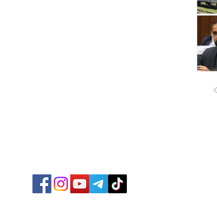
ՔԱՂԱ
ՄԻՋԱ
ՏՆՏԵ
ՍՊՈՐ