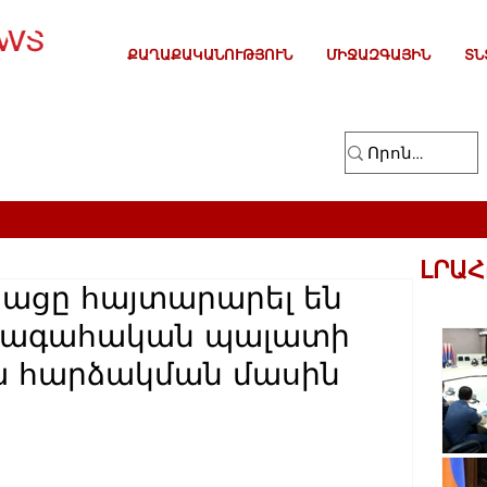
ՔԱՂԱՔԱԿԱՆՈՒԹՅՈՒՆ
ՄԻՋԱԶԳԱՅԻՆ
ՏՆ
ԼՐԱՀ
Կացը հայտարարել են
խագահական պալատի
ա հարձակման մասին