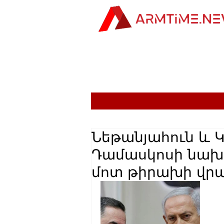
Նեթանյահուն և 
Դամասկոսի նա
մոտ թիրախի վր