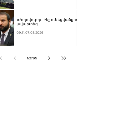
«Ժողովուրդ». Ինչ ունեցվածքով
ավարտեց
պատգամավորական
գործունեությունը Հայկ
09.11.07.08.2026
Սարգսյանը
1
/
2795
ՔԱԿԱՆՈՒԹՅՈՒՆ
ԶԳԱՅԻՆ
ՍՈՒԹՅՈՒՆ
Տ