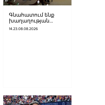
Գնահատում ենք
խաղաղության
ուղղությամբ
14.23.08.08.2026
պատմական քայլ
կատարելիս
ցուցաբերված
քաղաքական
առաջնորդությունը. ՀՀ–
ում Մեծ Բրիտանիայի
դեսպանատուն