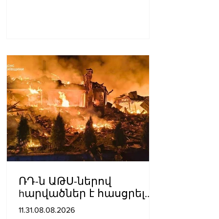
ՌԴ-ն ԱԹՍ-ներով
hարվածներ է հասցրել
Կիևին․ կան զnhեր
11.31.08.08.2026