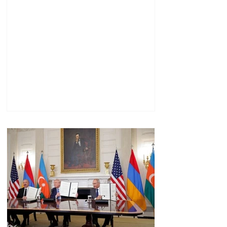
պայմանները. ԻՀՊԿ
ներկայացուցիչ