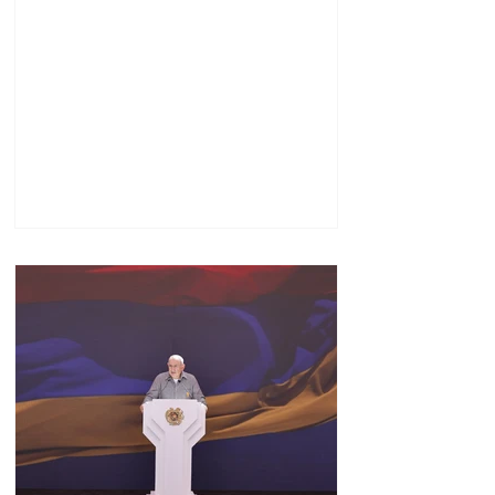
հնարավորություններ.
Փաշինյանը ներկա է
գտնվել խաղերի
փակման հանդիսավոր
արարողությանը