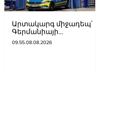
Արտակարգ միջադեպ՝
Գերմանիայի
օդանավակայանում․
09.55.08.08.2026
ու՞մ է մեղադրում ԱՄՆ-ն