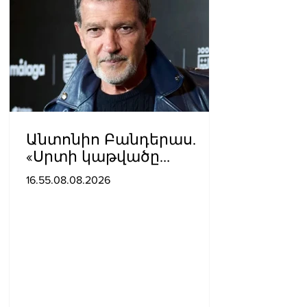
Անտոնիո Բանդերաս.
«Սրտի կաթվածը
լավագույն բանն էր, որ
16.55.08.08.2026
երբևէ պատահել է ինձ
հետ»