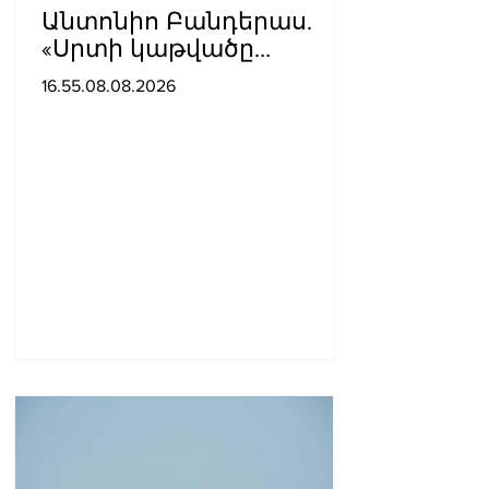
Անտոնիո Բանդերաս.
«Սրտի կաթվածը
լավագույն բանն էր, որ
16.55.08.08.2026
երբևէ պատահել է ինձ
հետ»