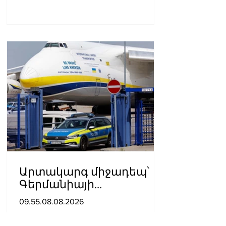
Արտակարգ միջադեպ՝
Գերմանիայի
օդանավակայանում․
09.55.08.08.2026
ու՞մ է մեղադրում ԱՄՆ-ն