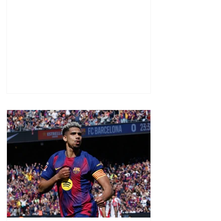
ցուցաբերված
քաղաքական
առաջնորդությունը. ՀՀ–
ում Մեծ Բրիտանիայի
դեսպանատուն