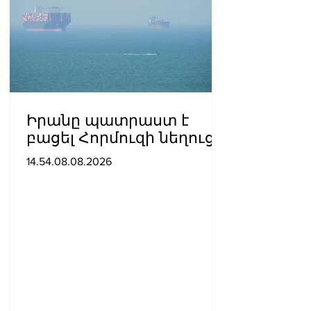
Իրանը պատրաստ է
բացել Հորմուզի նեղուցը,
եթե ԱՄՆ-ն ընդունի
14.54.08.08.2026
հանրապետության
պայմանները. ԻՀՊԿ
ներկայացուցիչ