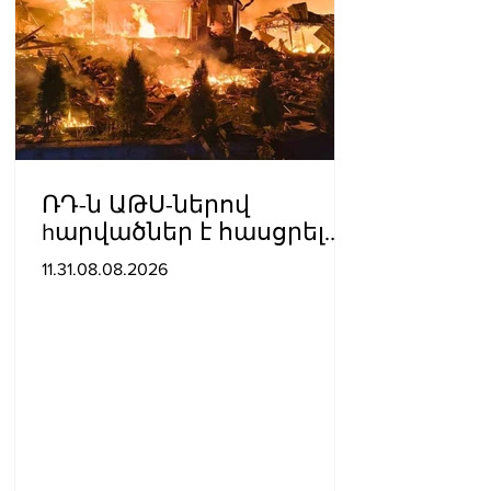
ՌԴ-ն ԱԹՍ-ներով
hարվածներ է հասցրել
Կիևին․ կան զnhեր
11.31.08.08.2026