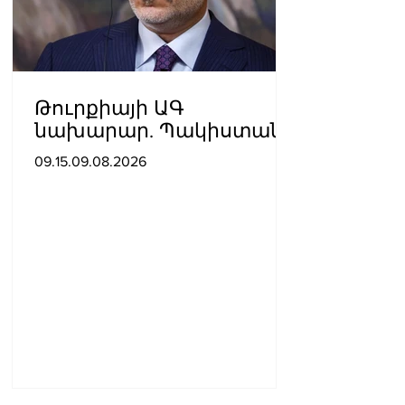
Թուրքիայի ԱԳ
նախարար. Պակիստանի
և Սաուդյան Արաբիայի
09.15.09.08.2026
հետ պաշտպանական
պակտը նման է ՆԱՏՕ 5-
րդ հոդվածին