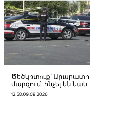
Ծեծկռտnւք՝ Արարատի
մարզում. հնչել են նաև
կրակnցներ, կան 10-ից
12.58.09.08.2026
ավելի վիրավnրներ