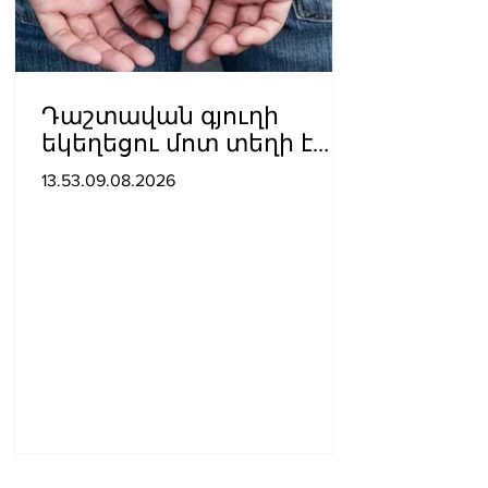
Դաշտավան գյուղի
եկեղեցու մոտ տեղի է
ունեցել ծեծկռտուք՝
13.53.09.08.2026
քարերով, մահшկներով.
ՆԳՆ պարզաբանումը