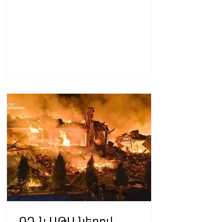
ՌԴ-ն ԱԹՍ-ներով