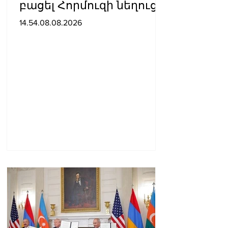
բացել Հորմուզի նեղուցը,
եթե ԱՄՆ-ն ընդունի
14.54.08.08.2026
հանրապետության
պայմանները. ԻՀՊԿ
ներկայացուցիչ