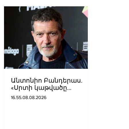
Անտոնիո Բանդերաս.
«Սրտի կաթվածը
լավագույն բանն էր, որ
16.55.08.08.2026
երբևէ պատահել է ինձ
հետ»