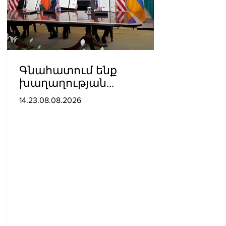
Գնահատում ենք
խաղաղության
ուղղությամբ
14.23.08.08.2026
պատմական քայլ
կատարելիս
ցուցաբերված
քաղաքական
առաջնորդությունը. ՀՀ–
ում Մեծ Բրիտանիայի
դեսպանատուն