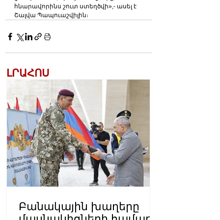
հնարավորինս շուտ ստեղծվի»,- ասել է 
Շալվա Պապուաշվիլին։
ԼՐԱՀՈՍ
Բանակային խաղերը
մասնակիցների համար