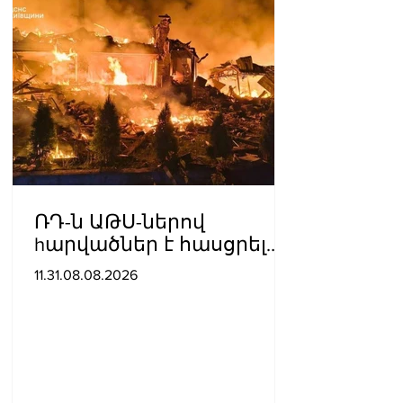
ՌԴ-ն ԱԹՍ-ներով
hարվածներ է հասցրել
Կիևին․ կան զnhեր
11.31.08.08.2026