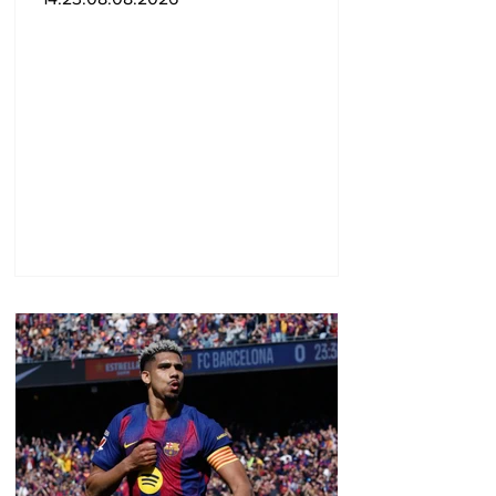
պատմական քայլ
կատարելիս
ցուցաբերված
քաղաքական
առաջնորդությունը. ՀՀ–
ում Մեծ Բրիտանիայի
դեսպանատուն