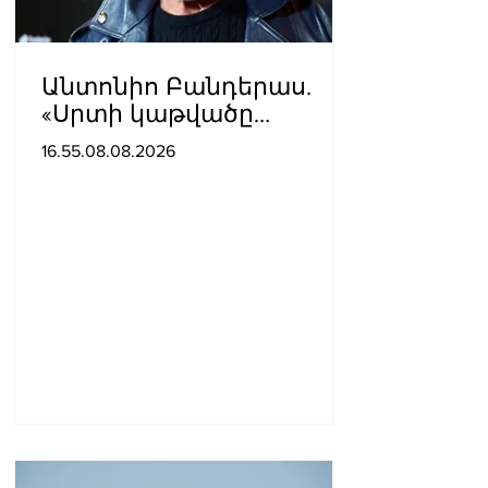
Անտոնիո Բանդերաս.
«Սրտի կաթվածը
լավագույն բանն էր, որ
16.55.08.08.2026
երբևէ պատահել է ինձ
հետ»