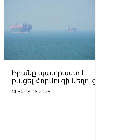
Իրանը պատրաստ է
բացել Հորմուզի նեղուցը,
եթե ԱՄՆ-ն ընդունի
14.54.08.08.2026
հանրապետության
պայմանները. ԻՀՊԿ
ներկայացուցիչ