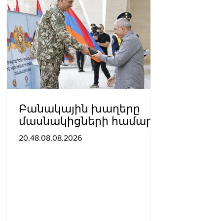
Բանակային խաղերը
մասնակիցների համար
ստեղծում են
20.48.08.08.2026
ինքնադրսևորման նոր
հարթակներ և
հնարավորություններ.
Փաշինյանը ներկա է
գտնվել խաղերի
փակման հանդիսավոր
արարողությանը