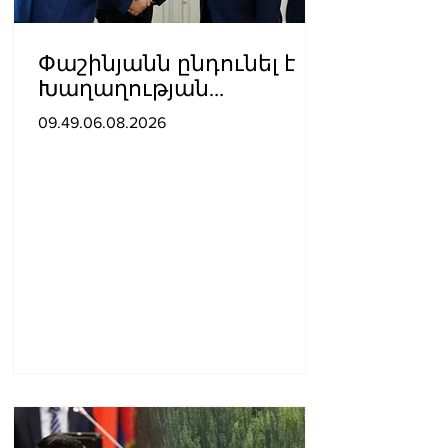
Փաշինյանն ընդունել է
Խաղաղության
առաքելությունների
09.49.06.08.2026
հարցերով ԱՄՆ հատուկ
բանագնացի ավագ
խորհրդական Արյե
Լայթսթոունին և
Կոնստանտին Սոկոլովին