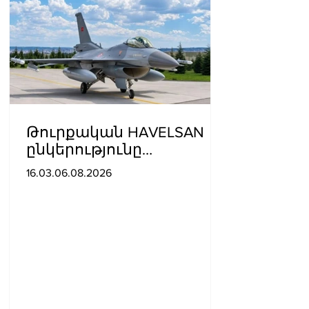
Թուրքական HAVELSAN
ընկերությունը
ռազմաoդային
16.03.06.08.2026
գործողությունների
կառավարման
համակարգ է փոխանցել
Ադրբեջանին