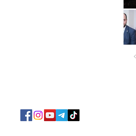
ՔԱՂԱ
ՄԻՋԱ
ՏՆՏԵ
ՍՊՈՐ