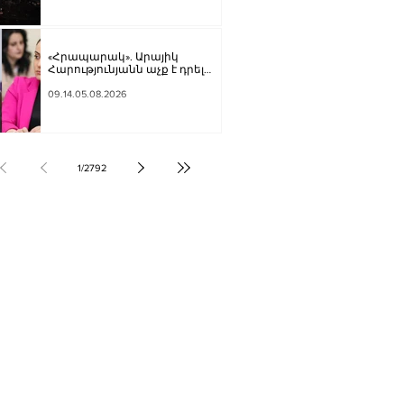
«Հրապարակ». Արայիկ
Հարությունյանն աչք է դրել
Մանավազյանի աթոռին
09.14.05.08.2026
1
/
2792
ՔԱԿԱՆՈՒԹՅՈՒՆ
ԶԳԱՅԻՆ
ՍՈՒԹՅՈՒՆ
Տ