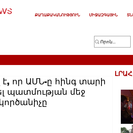
ՔԱՂԱՔԱԿԱՆՈՒԹՅՈՒՆ
ՄԻՋԱԶԳԱՅԻՆ
ՏՆ
ԼՐԱՀ
է, որ ԱՄՆ-ը հինգ տարի
ել պատմության մեջ
կործանիչը