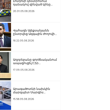
Լոնդոնի կենտրոնում
դանակով զինված կինը
հարձակվել է չորս տղամարդու
վրա
20.01.05.08.2026
Վահագն Ալեքսանյանն
ընտրվեց Ազգային ժողովի
նախագահի տեղակալ
18.22.05.08.2026
Ադրբեջանը գործնականում
ապացուցել է իր
հավատարմությունը
Հայաստանի հետ խաղաղ
17.09.05.08.2026
գործընթացին․ Հիքմեթ Հաջիև
Արագածոտնի նախկին
մարզպետ Սարգիս
Սահակյանից հօգուտ
պետության կբռնագանձվի
15.58.05.08.2026
շուրջ 184 միլիոն դրամ և
անշարժ գույք.
Դատախազության՝ ապoրինի