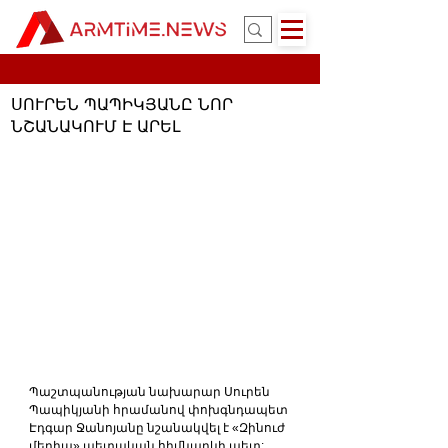
ՍՈՒՐԵՆ ՊԱՊԻԿՅԱՆԸ ՆՈՐ
ՆՇԱՆԱԿՈՒՄ Է ԱՐԵԼ
Պաշտպանության նախարար Սուրեն 
Պապիկյանի հրամանով փոխգնդապետ 
Էդգար Ջանոյանը նշանակվել է «Զինուժ 
մեդիա» պետական հիմնարկի պետ: