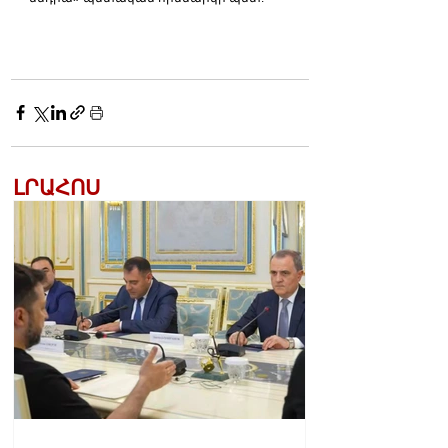
ԼՐԱՀՈՍ