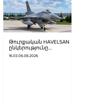
Թուրքական HAVELSAN
ընկերությունը
ռազմաoդային
16.03.06.08.2026
գործողությունների
կառավարման
համակարգ է փոխանցել
Ադրբեջանին