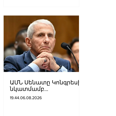
ԱՄՆ Սենատը Կոնգրեսի
նկատմամբ
անհարգալից
19.44.06.08.2026
վերաբերմունքի համար
Ֆաուչիին մեղավոր է
ճանաչել