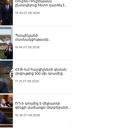
Ռուբեն Ռուբինյանն
ընտրվելուց հետո դարձել է
աշխարհի խորհրդարանների
ամենաերիտասարդ
19.43.07.08.2026
նախագահը
Պապիկյանի
մասնակցությամբ
քարոզարշավը խոչընդոտելու
դեպքի նախաքննությունն
18.44.07.08.2026
ավարտվել է. ինչ է պարզվել
ՀԷՑ-ում հաշվիչների գնման
մրցույթից 500 մլն դրամից
ավելի խնայողություն է
արձանագրվել
17.21.07.08.2026
ՌԴ-ի կողմից 5 միլիարդի
զենքի վաճառքն Ադրբեջանին
Հայաստանի համար
սպառնալի՞ք էր, թե՞
16.36.07.08.2026
սպառնալիք չէր. Ալեքսանյան