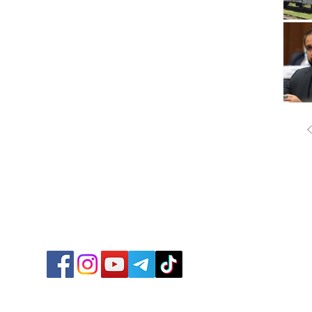
ՔԱՂԱ
ՄԻՋԱ
ՏՆՏԵ
ՍՊՈՐ