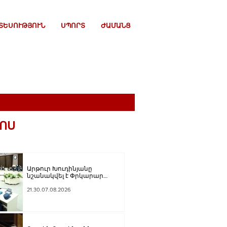
ՏԵՍՈՒԹՅՈՒՆ
ՍՊՈՐՏ
ԺԱՄԱՆՑ
ՈՍ
Արթուր Խուդինյանը
նշանակվել է Փրկարար
ծառայության տնօրենի
տեղակալ
21.30.07.08.2026