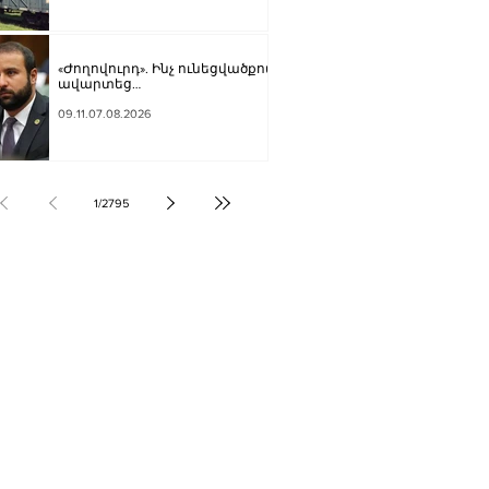
«Ժողովուրդ». Ինչ ունեցվածքով
ավարտեց
պատգամավորական
գործունեությունը Հայկ
09.11.07.08.2026
Սարգսյանը
1
/
2795
ՔԱԿԱՆՈՒԹՅՈՒՆ
ԶԳԱՅԻՆ
ՍՈՒԹՅՈՒՆ
Տ