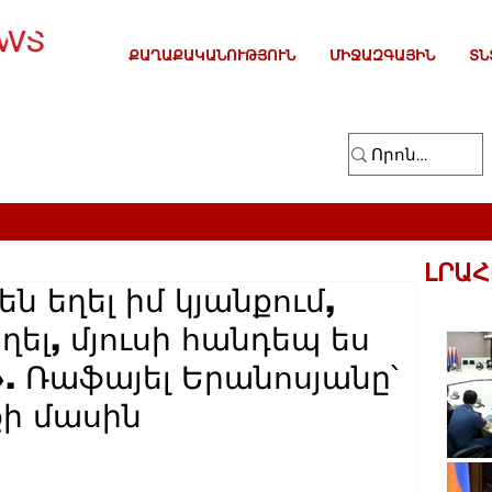
ՔԱՂԱՔԱԿԱՆՈՒԹՅՈՒՆ
ՄԻՋԱԶԳԱՅԻՆ
ՏՆ
ԼՐԱՀ
ն եղել իմ կյանքում,
ղել, մյուսի հանդեպ ես
». Ռաֆայել Երանոսյանը՝
ի մասին