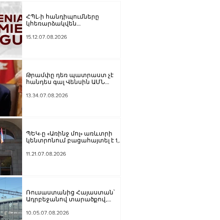
ՀՊԼ-ի հանդիպումները
կհեռարձակվեն
հեռուստաընկերությունով.
պաշտոնական
15.12.07.08.2026
Թրամփը դեռ պատրաստ չէ
հանդես գալ Վենսին ԱՄՆ
նախագահի թեկնածու
առաջադրելու օգտին
13.34.07.08.2026
ՊԵԿ-ը «Առինջ մոլ» առևտրի
կենտրոնում բացահայտել է 1,3
մլրդ դրամի թաքցված
հարկման օբյեկտ
11.21.07.08.2026
Ռուսաստանից Հայաստան՝
Ադրբեջանով տարածքով,
կուղարկվի ցորեն և
քարածուխ
10.05.07.08.2026