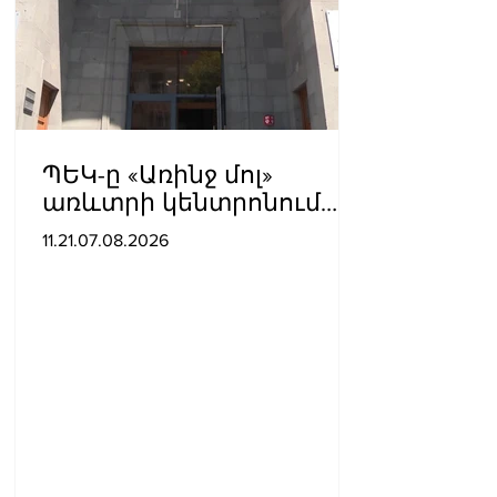
ՊԵԿ-ը «Առինջ մոլ»
առևտրի կենտրոնում
բացահայտել է 1,3 մլրդ
11.21.07.08.2026
դրամի թաքցված
հարկման օբյեկտ