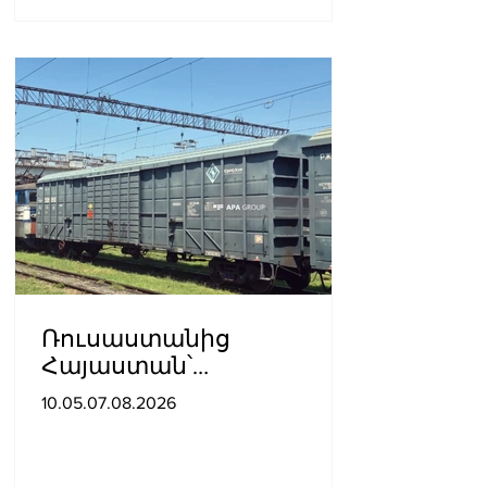
Ռուսաստանից
Հայաստան՝
Ադրբեջանով
10.05.07.08.2026
տարածքով, կուղարկվի
ցորեն և քարածուխ