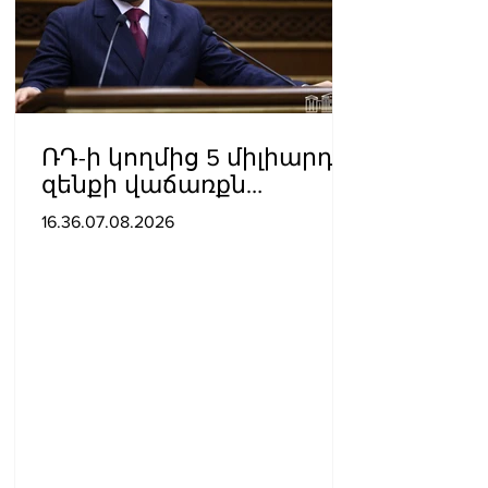
ՌԴ-ի կողմից 5 միլիարդի
զենքի վաճառքն
Ադրբեջանին
16.36.07.08.2026
Հայաստանի համար
սպառնալի՞ք էր, թե՞
սպառնալիք չէր.
Ալեքսանյան