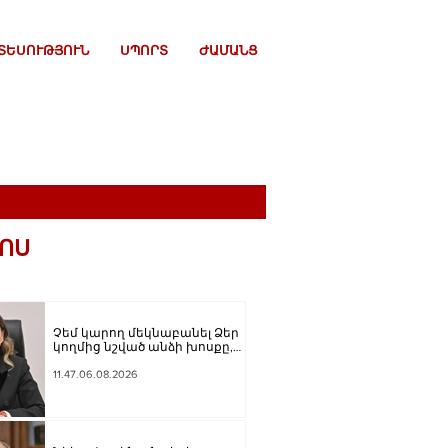
ՏԵՍՈՒԹՅՈՒՆ
ՍՊՈՐՏ
ԺԱՄԱՆՑ
ՈՍ
Չեմ կարող մեկնաբանել Ձեր
կողմից նշված անձի խոսքը,
բայց մենք ասել ենք, որ ուզում
ենք ունենալ նոր
11.47.06.08.2026
Սահմանադրություն. Գալյանը՝
Հաջիևի հայտարարության
մասին