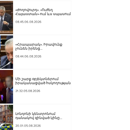
«Ժողովուրդ». «Ուժեղ
Հայաստան»-ում ևս սպասում
են Էդգար Ղազարյանի
«ներողությանը»
08.45.06.08.2026
«Հրապարակ». Իրավունք
չունեն իրենց
վիրավորվածությունը ցույց
տալ
08.44.06.08.2026
Մի շարք օբյեկտներում
իրականացված հսկողության
արդյունքում հայտնաբերվել
են վարչական
21.32.05.08.2026
իրավախախտման դեպքեր․
կազմվել է 11 արձանագրություն
Լոնդոնի կենտրոնում
դանակով զինված կինը
հարձակվել է չորս տղամարդու
վրա
20.01.05.08.2026