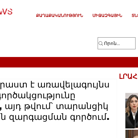
ՔԱՂԱՔԱԿԱՆՈՒԹՅՈՒՆ
ՄԻՋԱԶԳԱՅԻՆ
ՏՆ
ԼՐԱՀ
աստ է առավելագույնս
ործակցությունը
 այդ թվում՝ տարանցիկ
ն զարգացման գործում.