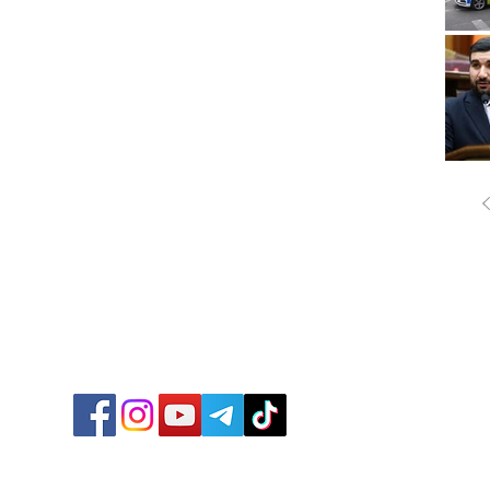
ՔԱՂԱ
ՄԻՋԱ
ՏՆՏԵ
ՍՊՈՐ