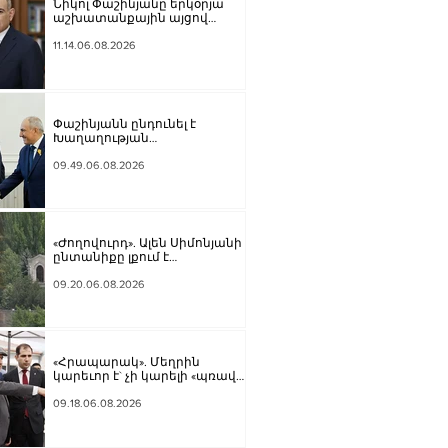
Նիկոլ Փաշինյանը երկօրյա
աշխատանքային այցով
մեկնել է Ղրղզստանի
Հանրապետություն
11.14.06.08.2026
Փաշինյանն ընդունել է
Խաղաղության
առաքելությունների հարցերով
ԱՄՆ հատուկ բանագնացի
09.49.06.08.2026
ավագ խորհրդական Արյե
Լայթսթոունին և
Կոնստանտին Սոկոլովին
«Ժողովուրդ». Ալեն Սիմոնյանի
ընտանիքը լքում է
կառավարական ամառանոցը
09.20.06.08.2026
«Հրապարակ». Մեղրին
կարեւոր է` չի կարելի «պռավալ
տալ. Կենաց մահու կռիվ ենք
տալու»
09.18.06.08.2026