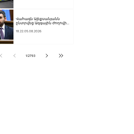
Վահագն Ալեքսանյանն
ընտրվեց Ազգային ժողովի
նախագահի տեղակալ
18.22.05.08.2026
1
/
2793
ՔԱԿԱՆՈՒԹՅՈՒՆ
ԶԳԱՅԻՆ
ՍՈՒԹՅՈՒՆ
Տ