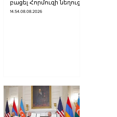
բացել Հորմուզի նեղուցը,
եթե ԱՄՆ-ն ընդունի
14.54.08.08.2026
հանրապետության
պայմանները. ԻՀՊԿ
ներկայացուցիչ