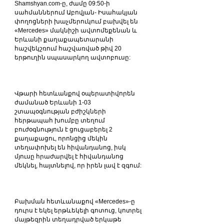
Shamshyan.com-ը, ժամը 09:50-ի 
սահմաններում Աբովյան- Իսահակյան 
փողոցների խաչմերուկում բախվել են 
«Mercedes» մակնիշի ավտոմեքենան և 
Երևանի քաղաքապետարանի 
հաշվեկշռում հաշվառված թիվ 20 
երթուղին սպասարկող ավտոբուսը: 
Վթարի հետևանքով օպերատիվորեն 
ժամանած Երևանի 1-03 
շտապօգնության բժիշկների 
հերթապահ խումբը տեղում 
բուժօգնություն է ցուցաբերել 2 
քաղաքացու, որոնցից մեկին 
տեղափոխել են հիվանդանոց, իսկ 
մյուսը հրաժարվել է հիվանդանոց 
մեկնել, հայտնելով, որ իրեն լավ է զգում: 
Բախման հետևանաքով «Mercedes»-ը 
դուրս է եկել երթևեկելի գոտուց, կոտրել 
մայթեզրին տեղադրված երկաթե 