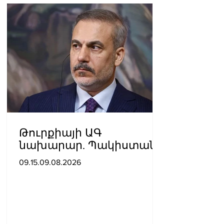
Թուրքիայի ԱԳ
նախարար. Պակիստանի
և Սաուդյան Արաբիայի
09.15.09.08.2026
հետ պաշտպանական
պակտը նման է ՆԱՏՕ 5-
րդ հոդվածին