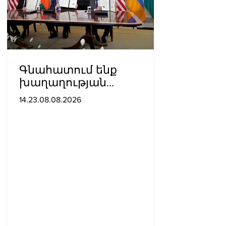
Գնահատում ենք
խաղաղության
ուղղությամբ
14.23.08.08.2026
պատմական քայլ
կատարելիս
ցուցաբերված
քաղաքական
առաջնորդությունը. ՀՀ–
ում Մեծ Բրիտանիայի
դեսպանատուն