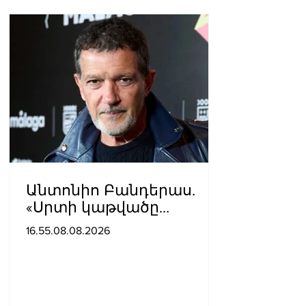
Անտոնիո Բանդերաս.
«Սրտի կաթվածը
լավագույն բանն էր, որ
16.55.08.08.2026
երբևէ պատահել է ինձ
հետ»