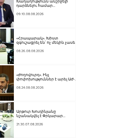
Խաղաղությունն անշրջելի
դարձնելու համար
անհրաժեշտություն է
«Լեռնային Ղարաբաղի հայերի
09.10.08.08.2026
վերադարձի» իրավունքի
մասին խոսույթը
չշարունակելը. Փաշինյան
«Հրապարակ». Խիստ
զգուշացրել են՝ ոչ մեկին չասել
պարգեւավճարի չափը,
սպառնացել ազատել
08.26.08.08.2026
«Ժողովուրդ». Ինչ
փոփոխություններ է արել ԱԺ-
ում Ռուբեն Ռուբինյանը
08.24.08.08.2026
Արթուր Խուդինյանը
նշանակվել է Փրկարար
ծառայության տնօրենի
տեղակալ
21.30.07.08.2026