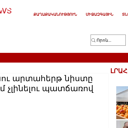
ՔԱՂԱՔԱԿԱՆՈՒԹՅՈՒՆ
ՄԻՋԱԶԳԱՅԻՆ
ՏՆ
ԼՐԱՀ
ու արտահերթ նիստը
մ չլինելու պատճառով