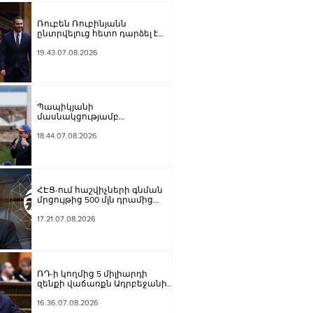
Ռուբեն Ռուբինյանն
ընտրվելուց հետո դարձել է
աշխարհի խորհրդարանների
ամենաերիտասարդ
19.43.07.08.2026
նախագահը
Պապիկյանի
մասնակցությամբ
քարոզարշավը խոչընդոտելու
դեպքի նախաքննությունն
18.44.07.08.2026
ավարտվել է. ինչ է պարզվել
ՀԷՑ-ում հաշվիչների գնման
մրցույթից 500 մլն դրամից
ավելի խնայողություն է
արձանագրվել
17.21.07.08.2026
ՌԴ-ի կողմից 5 միլիարդի
զենքի վաճառքն Ադրբեջանին
Հայաստանի համար
սպառնալի՞ք էր, թե՞
16.36.07.08.2026
սպառնալիք չէր. Ալեքսանյան