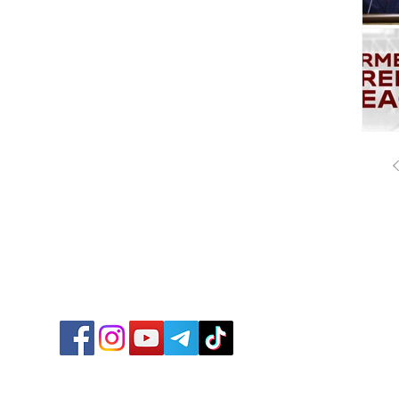
ՔԱՂԱ
ՄԻՋԱ
ՏՆՏԵ
ՍՊՈՐ