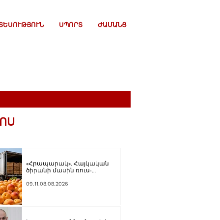
ՏԵՍՈՒԹՅՈՒՆ
ՍՊՈՐՏ
ԺԱՄԱՆՑ
ՈՍ
«Հրապարակ». Հայկական
ծիրանի մասին ռուս-
ադրբեջանական սահմանին
մատնել են «հայկական
09.11.08.08.2026
թերթերը»